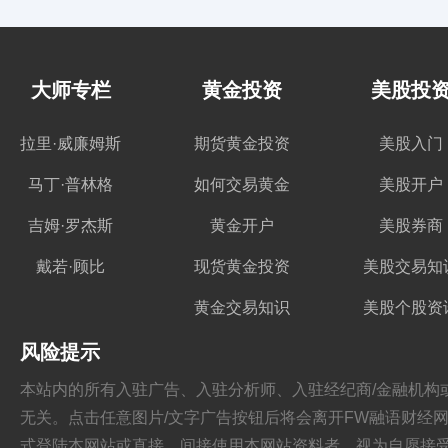
大师专栏
黄金投资
美股投
拉里·威廉姆斯
期货黄金投资
美股入门
马丁·普林格
如何交易黄金
美股开户
吉姆·罗杰斯
黄金开户
美股券商
戴若·顾比
现货黄金投资
美股交易知
黄金交易知识
美股个股资
风险提示
本站内的所有入驻广告、入驻分析师、入驻经纪商/金融机构或其他媒
无关。点击任意图片/文字广告按钮后将会离开FW融语财经网站，跳
式登陆本网站或直接、间接使用本网站资料者，视为自愿接