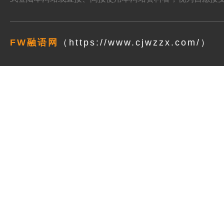
FW融语网
（https://www.cjwzzx.com/）