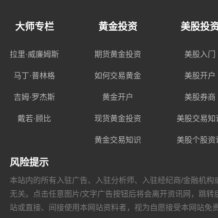
大师专栏
黄金投资
美股投
拉里·威廉姆斯
期货黄金投资
美股入门
马丁·普林格
如何交易黄金
美股开户
吉姆·罗杰斯
黄金开户
美股券商
戴若·顾比
现货黄金投资
美股交易知
黄金交易知识
美股个股资
风险提示
本站内的所有入驻广告、入驻分析师、入驻经纪商/金融机构或其他媒
无关。点击任意图片/文字广告按钮后将会离开资讯网，跳转后页面的
站或直接、间接使用本网站资料者，视为自愿接受本网站
免