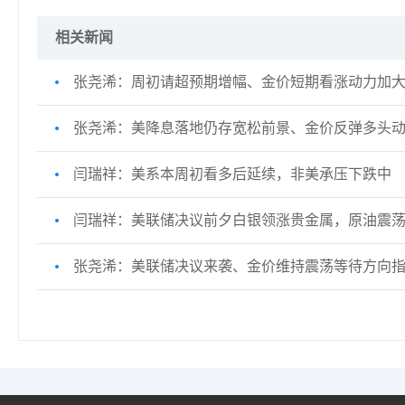
相关新闻
张尧浠：周初请超预期增幅、金价短期看涨动力加
张尧浠：美降息落地仍存宽松前景、金价反弹多头
闫瑞祥：美系本周初看多后延续，非美承压下跌中
闫瑞祥：美联储决议前夕白银领涨贵金属，原油震
张尧浠：美联储决议来袭、金价维持震荡等待方向