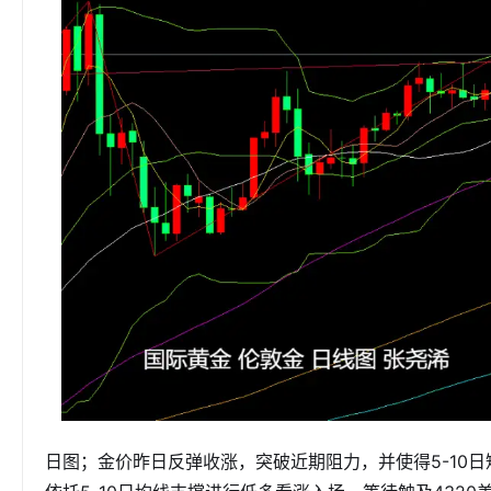
日图；金价昨日反弹收涨，突破近期阻力，并使得5-10