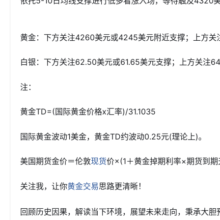
依托5-10日均线支撑进行低多看涨入场，等待触及4320
黄金：下方关注4260美元或4245美元附近支撑；上方关注
白银：下方关注62.50美元或61.65美元支撑；上方关注64
注：
黄金TD=(国际黄金价格x汇率)/31.1035
国际黄金波动1美金，黄金TD约波动0.25元(理论上)。
美国期货金价＝伦敦
价×(1＋黄金掉期利率×期货到期天
现货
关注我，让你
思路更清晰！
黄金交易
回顾历史因果，解读当下环境，展望未来走向，秉承大胆预