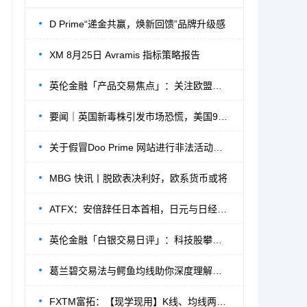
D Prime“递金共赢，焕新回馈”品牌升级感
XM 8月25日 Avramis 指标策略报告
英伦金融「产品交易焦点」：关注欧盟峰会内
要闻｜英国新毒株引发市场恐慌，美国9000亿
关于假冒Doo Prime 网站进行非法活动的严
MBG 快讯丨脱欧表决利好，欧系货币或将
ATFX：安倍辞任日本首相，日元与日经225指
英伦金融「白银交易日评」：科技股攀升推动
葛兰碧交易法与鳄鱼均线助你深度理解均线的
FXTM富拓：【现学现用】K线、均线两大经典