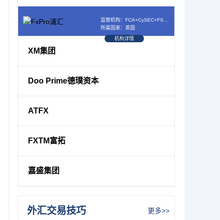
监管机构：FCA+CySEC+FSCA+SCB
所属国家：英国
机构详情
XM集团
Doo Prime德璞资本
ATFX
FXTM富拓
嘉盛集团
外汇交易技巧
更多>>