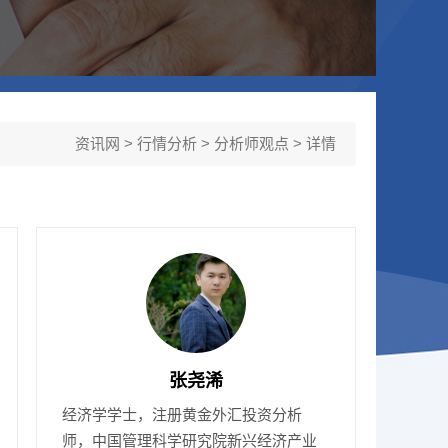
资讯网
>
行情分析
>
分析师观点
> 详情
张尧浠
经济学学士，注册黄金外汇投资分析
师，中国管理科学研究院新兴经济产业