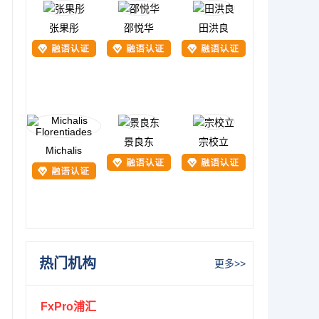
张果彤
邵悦华
田洪良
景良东
宗校立
Michalis
热门机构
更多>>
FxPro浦汇