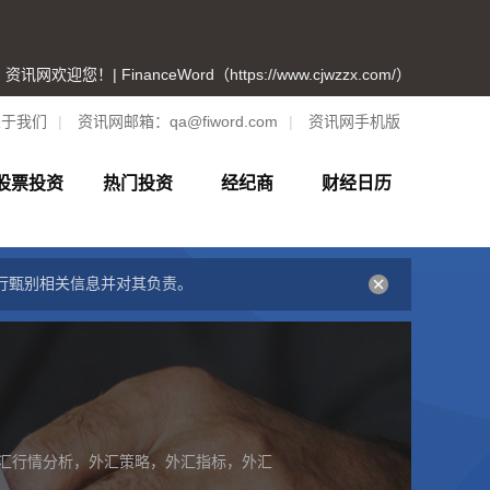
资讯网欢迎您！| FinanceWord（https://www.cjwzzx.com/）
关于我们
|
资讯网邮箱：
qa@fiword.com
|
资讯网手机版
股票投资
热门投资
经纪商
财经日历
行甄别相关信息并对其负责。
汇行情分析，外汇策略，外汇指标，外汇