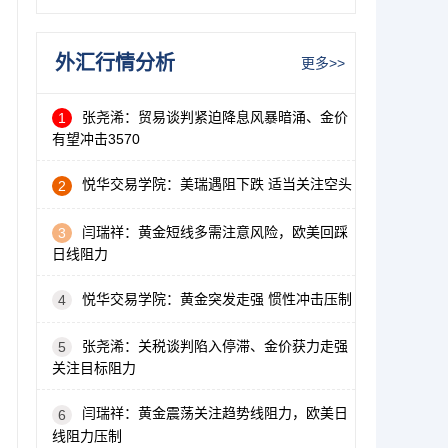
外汇行情分析
更多>>
张尧浠：贸易谈判紧迫降息风暴暗涌、金价
1
有望冲击3570
悦华交易学院：美瑞遇阻下跌 适当关注空头
2
闫瑞祥：黄金短线多需注意风险，欧美回踩
3
日线阻力
悦华交易学院：黄金突发走强 惯性冲击压制
4
张尧浠：关税谈判陷入停滞、金价获力走强
5
关注目标阻力
闫瑞祥：黄金震荡关注趋势线阻力，欧美日
6
线阻力压制