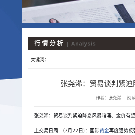
行情分析
Analysis
|
关键词：
张尧浠：贸易谈判紧迫降
作者：张尧浠
阅
张尧浠：贸易谈判紧迫降息风暴暗涌、金价有望冲
上交易日周二(7月22日)：国际
再度强势反
黄金