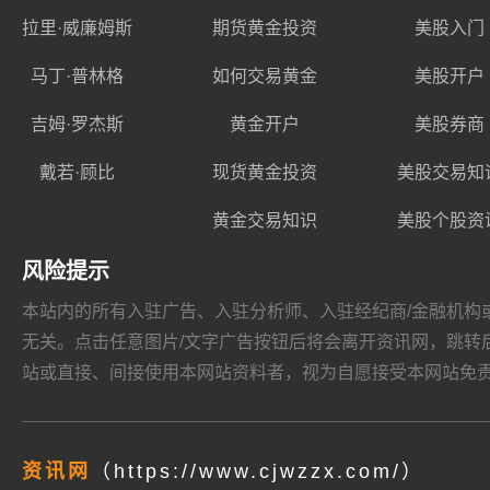
拉里·威廉姆斯
期货黄金投资
美股入门
马丁·普林格
如何交易黄金
美股开户
吉姆·罗杰斯
黄金开户
美股券商
戴若·顾比
现货黄金投资
美股交易知
黄金交易知识
美股个股资
风险提示
本站内的所有入驻广告、入驻分析师、入驻经纪商/金融机构或其他媒
无关。点击任意图片/文字广告按钮后将会离开资讯网，跳转后页面的
站或直接、间接使用本网站资料者，视为自愿接受本网站
免
资讯网
（https://www.cjwzzx.com/）