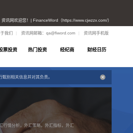
资讯网欢迎您！| FinanceWord（https://www.cjwzzx.com/）
关于我们
|
资讯网邮箱：
qa@fiword.com
|
资讯网手机版
股票投资
热门投资
经纪商
财经日历
行甄别相关信息并对其负责。
汇行情分析，外汇策略，外汇指标，外汇