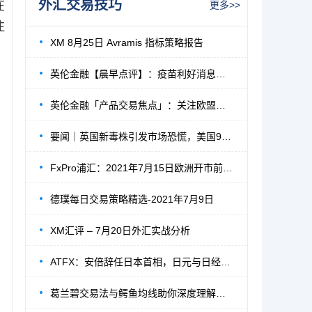
外汇交易技巧
在
更多>>
注
XM 8月25日 Avramis 指标策略报告
英伦金融【晨早点评】：疫苗利好消息促使股
英伦金融「产品交易焦点」：关注欧盟峰会内
要闻｜英国新毒株引发市场恐慌，美国9000亿
FxPro浦汇：2021年7月15日欧洲开市前，每日
德璞每日交易策略精选-2021年7月9日
XM汇评 – 7月20日外汇实战分析
ATFX：安倍辞任日本首相，日元与日经225指
葛兰碧交易法与鳄鱼均线助你深度理解均线的