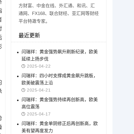
济
方财富、中金在线、外汇通、和讯、汇
指
通网、FX168、联合财经、亚汇网等财经
者
平台特邀专家。
对
最近更新
后
影
闫瑞祥：黄金强势飙升刷新纪录，欧美
延续上扬步伐
2025-04-22
闫瑞祥：四小时支撑成黄金飙升跳板，
的
欧美破震荡上沿
2025-04-21
承
闫瑞祥：黄金强势持续再创新高，欧美
，
高位震荡
2025-04-17
势
闫瑞祥：黄金单阴修正后再创新高，欧
操
美有望再度发力