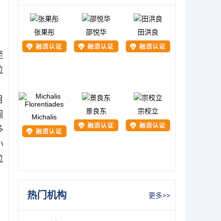
张果彤
邵悦华
田洪良
至
位
月
景良东
宗校立
周
Michalis
多
小
位
热门机构
更多>>