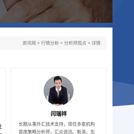
资讯网
>
行情分析
>
分析师观点
> 详情
闫瑞祥
长期从事外汇技术支持，现任多家机构
社
首席策略分析师，汇众资讯、新浪、东