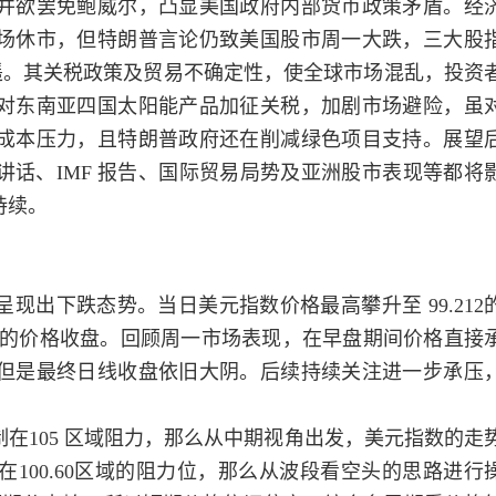
并欲罢免鲍威尔，凸显美国政府内部货币政策矛盾。经
场休市，但特朗普言论仍致美国股市周一大跌，三大股
步之遥。其关税政策及贸易不确定性，使全球市场混乱，投资
对东南亚四国太阳能产品加征关税，加剧市场避险，虽
成本压力，且特朗普政府还在削减绿色项目支持。展望
话、IMF 报告、国际贸易局势及亚洲股市表现等都将
持续。
下跌态势。当日美元指数价格最高攀升至 99.212
8.33的价格收盘。回顾周一市场表现，在早盘期间价格直接
但是最终日线收盘依旧大阴。后续持续关注进一步承压
105 区域阻力，那么从中期视角出发，美元指数的走
100.60区域的阻力位，那么从波段看空头的思路进行