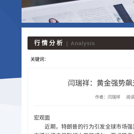
行情分析
Analysis
|
关键词：
闫瑞祥：黄金强势飙
作者：闫瑞祥
阅
宏观面
近期，特朗普的行为引发全球市场强烈