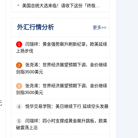
美国总统大选来临！请收下这份「终极观战指
外汇行情分析
更多>>
闫瑞祥：黄金强势飙升刷新纪录，欧美延续
1
上扬步伐
张尧浠：世界经济展望预期下调、金价继续
2
剑指3500美元
张尧浠：世界经济展望预期下调、金价继续
3
剑指3500美元
无
悦华交易学院：美日继续下行 延续空头发展
4
闫瑞祥：四小时支撑成黄金飙升跳板，欧美
5
破震荡上沿