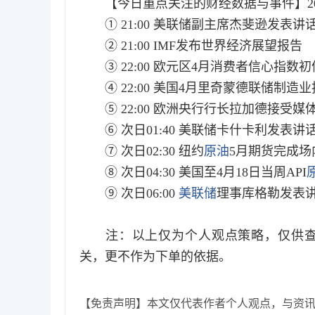
【今日重点关注的财经数据与事件】202
① 21:00 美联储副主席杰斐逊发表讲
② 21:00 IMF发布世界经济展望报告
③ 22:00 欧元区4月消费者信心指数初
④ 22:00 美国4月里奇蒙德联储制造业
⑤ 22:00 欧洲央行行长拉加德接受媒
⑥ 次日01:40 美联储卡什卡利发表讲
⑦ 次日02:30 纽约
原油
5月期货完成场
⑧ 次日04:30 美国至4月18日当周API
⑨ 次日06:00
美联储
理事库格勒发表
注：以上仅为个人观点策略，仅供查
关，更不作为下单的依据。
【免责声明】本文仅代表作者个人观点，与资