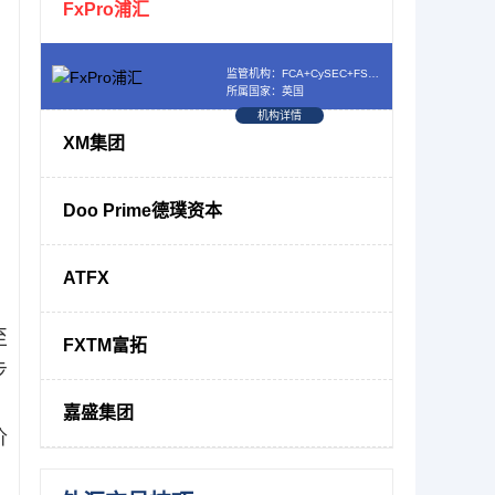
FxPro浦汇
监管机构：FCA+CySEC+FSCA+SCB
所属国家：英国
机构详情
XM集团
Doo Prime德璞资本
ATFX
至
FXTM富拓
步
嘉盛集团
价
，