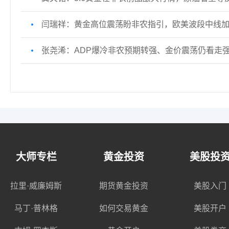
闫瑞祥：黄金高位震荡盼非农指引，欧美波段中线
张尧浠：ADP爆冷非农预期转强、金价震荡仍看走
大师专栏
黄金投资
美股投
拉里·威廉姆斯
期货黄金投资
美股入门
马丁·普林格
如何交易黄金
美股开户