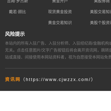
吉姆·罗杰斯
黄金开户
美股券商
戴若·顾比
现货黄金投资
美股交易知
黄金交易知识
美股个股资
风险提示
本站内的所有入驻广告、入驻分析师、入驻经纪商/金融机构或其他媒
无关。点击任意图片/文字广告按钮后将会离开资讯网，跳转后页面的
站或直接、间接使用本网站资料者，视为自愿接受本网站
免
资讯网
（https://www.cjwzzx.com/）