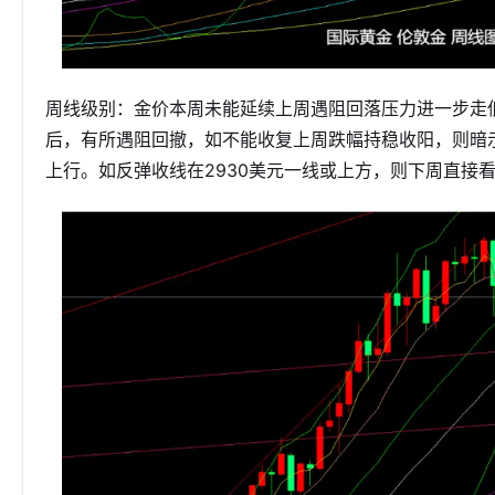
周线级别：金价本周未能延续上周遇阻回落压力进一步走
后，有所遇阻回撤，如不能收复上周跌幅持稳收阳，则暗
上行。如反弹收线在2930美元一线或上方，则下周直接看