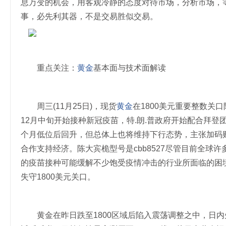
息万变的机会，用客观冷静的态度对待市场，分析市场，
事，必先利其器，不是交易胜似交易。
重点关注：
黄金
基本面与技术面解读
周三(11月25日)，现货
黄金
在1800美元重要整数关
12月中旬开始接种新冠疫苗，特.朗.普政府开始配合拜
个月低位后回升，但总体上也将维持下行态势，主张加码
合作支持经济。陈大宾桅型号是cbb8527尽管目前全球
的疫苗接种可能缓解不少饱受疫情冲击的行业所面临的困
失守1800美元关口。
黄金在昨日跌至1800区域后陷入震荡调整之中，日内先是