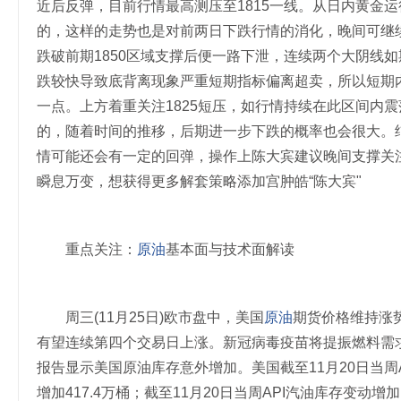
近后反弹，目前行情最高测压至1815一线。从日内黄金
的，这样的走势也是对前两日下跌行情的消化，晚间可继续
跌破前期1850区域支撑后便一路下泄，连续两个大阴线如
跌较快导致底背离现象严重短期指标偏离超卖，所以短期
一点。上方着重关注1825短压，如行情持续在此区间内
的，随着时间的推移，后期进一步下跌的概率也会很大。
情可能还会有一定的回弹，操作上陈大宾建议晚间支撑关注1792
瞬息万变，想获得更多解套策略添加宫肿皓“陈大宾"
重点关注：
原油
基本面与技术面解读
周三(11月25日)欧市盘中，美国
原油
期货价格维持涨势
有望连续第四个交易日上涨。新冠病毒疫苗将提振燃料需求
报告显示美国原油库存意外增加。美国截至11月20日当周A
增加417.4万桶；截至11月20日当周API汽油库存变动增加