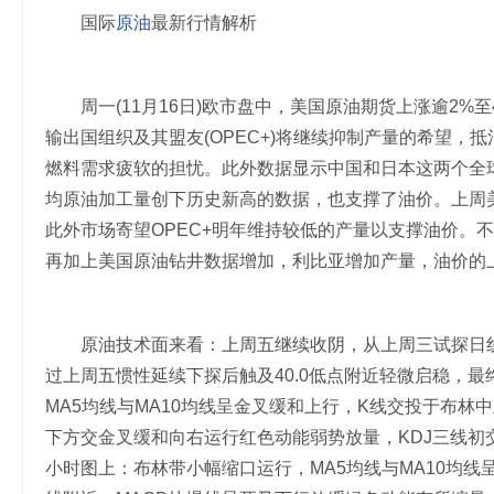
国际
原油
最新行情解析
周一(11月16日)欧市盘中，美国原油期货上涨逾2%
输出国组织及其盟友(OPEC+)将继续抑制产量的希望
燃料需求疲软的担忧。此外数据显示中国和日本这两个全
均原油加工量创下历史新高的数据，也支撑了油价。上周
此外市场寄望OPEC+明年维持较低的产量以支撑油价。
再加上美国原油钻井数据增加，利比亚增加产量，油价的
原油技术面来看：上周五继续收阴，从上周三试探日线上
过上周五惯性延续下探后触及40.0低点附近轻微启稳，最
MA5均线与MA10均线呈金叉缓和上行，K线交投于布林中
下方交金叉缓和向右运行红色动能弱势放量，KDJ三线初
小时图上：布林带小幅缩口运行，MA5均线与MA10均线