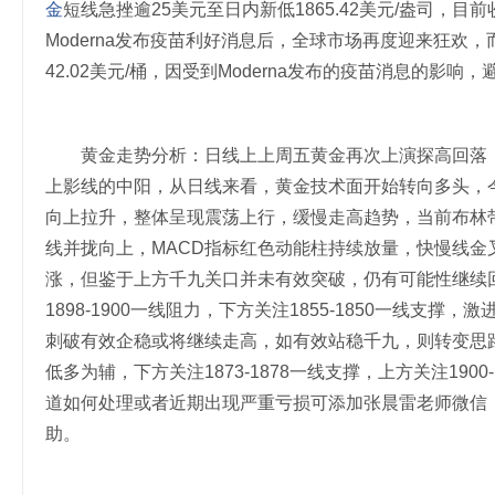
金
短线急挫逾25美元至日内新低1865.42美元/盎司，目
Moderna发布疫苗利好消息后，全球市场再度迎来狂欢
42.02美元/桶，因受到Moderna发布的疫苗消息的影响
黄金走势分析：日线上上周五黄金再次上演探高回落，
上影线的中阳，从日线来看，黄金技术面开始转向多头，
向上拉升，整体呈现震荡上行，缓慢走高趋势，当前布林带
线并拢向上，MACD指标红色动能柱持续放量，快慢线金
涨，但鉴于上方千九关口并未有效突破，仍有可能性继续
1898-1900一线阻力，下方关注1855-1850一线支撑
刺破有效企稳或将继续走高，如有效站稳千九，则转变思
低多为辅，下方关注1873-1878一线支撑，上方关注19
道如何处理或者近期出现严重亏损可添加张晨雷老师微信：Z
助。