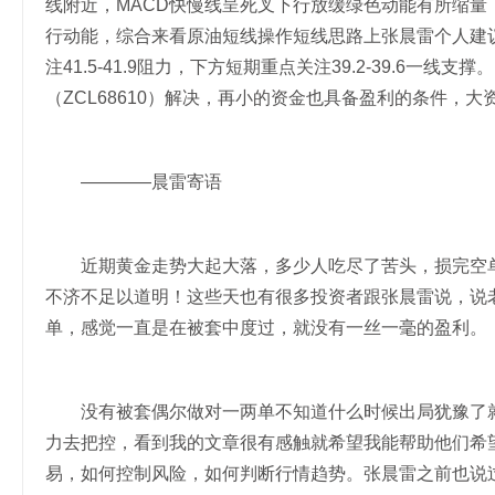
线附近，MACD快慢线呈死叉下行放缓绿色动能有所缩量
行动能，综合来看原油短线操作短线思路上张晨雷个人建
注41.5-41.9阻力，下方短期重点关注39.2-39.6
（ZCL68610）解决，再小的资金也具备盈利的条件，
————晨雷寄语
近期黄金走势大起大落，多少人吃尽了苦头，损完空单
不济不足以道明！这些天也有很多投资者跟张晨雷说，说
单，感觉一直是在被套中度过，就没有一丝一毫的盈利。
没有被套偶尔做对一两单不知道什么时候出局犹豫了就
力去把控，看到我的文章很有感触就希望我能帮助他们希
易，如何控制风险，如何判断行情趋势。张晨雷之前也说