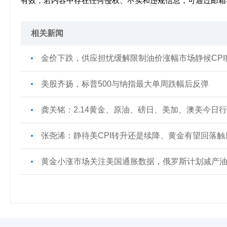
有效，若内容中存在任何侵权、不实和违规信息，可通过邮箱
相关新闻
金价下跌，供应担忧缓解限制油价涨幅市场静候CPI
美股齐扬，标普500与纳指最大单周跌幅后反弹
龚关铭：2.14黄金、原油、磅日、美加、澳美今日
张尧浠：静待美CPI转升还是续降、黄金有望回落触
黄金小涨市场关注美国通胀数据，俄罗斯计划减产油