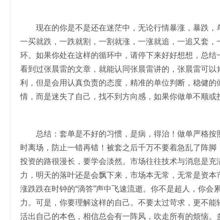
现在的你是不是还在迷茫中，无论行情暴涨，暴跌，单
一买就跌，一跌就割，一割就涨，一涨就追，一追又套，
环。如果你处在这样的循环中，请停下来好好想想，总结
看到过张晨雷的文章，就能认同张晨雷讲的，张晨雷可以
利，但是会用认真负责的态度，精准的单位判断，稳健的
情，而是迷失了自己，找不到方向感，如果你做单不顺或
总结：套单是不好的习惯，是病，得治！做单严格按照
时离场，防止一错再错！被套之后千万不要着急乱了阵脚
投资的路很漫长，要学会淡然。市场往往技术与消息是充
力，明天的落叶还是会飘下来，市场本无常，无常是资本
涨跌跌在时钟的“滴答”声中飞速流逝。你不是超人，你会
力。可是，你要理解这样的自己。不要太过苛求，更不能
活出自己的本色，相信总会有一阵风，吹走所有的烦恼。