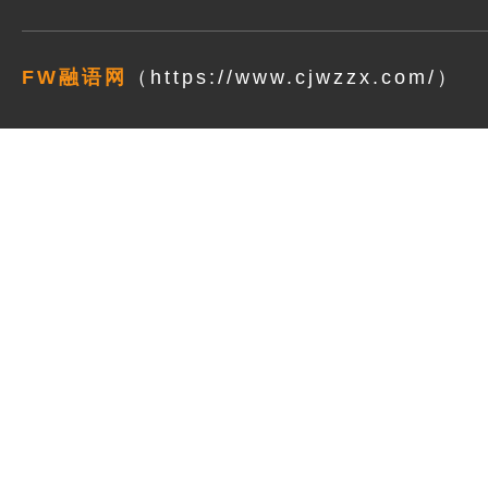
FW融语网
（https://www.cjwzzx.com/）