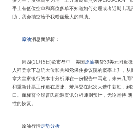
多为主，反弹高空为辅，上方短期重点关注1950-1954一
手上有低位空单和高位多单不知道如何处理或者近期出现严重
助，我会抽空给予我粉丝最大的帮助。
原油
消息面解析：
周四(11月5日)欧市盘中，美国
原油
期货39美元附近
人拜登拿下总统大位和共和党保住参议院的概率上升，从
拿大皇家银行资本市分析师在一份报告中写道，未来几周
和重新计票工作迫在眉睫。若拜登在此次大选中获胜，到20
口。而标普全球普氏能源资讯分析师则预计，无论是特·朗
性的恢复。
原油行情
走势分析
：