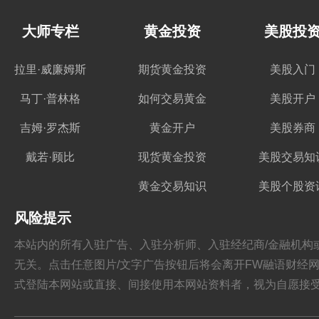
大师专栏
黄金投资
美股投
拉里·威廉姆斯
期货黄金投资
美股入门
马丁·普林格
如何交易黄金
美股开户
吉姆·罗杰斯
黄金开户
美股券商
戴若·顾比
现货黄金投资
美股交易知
黄金交易知识
美股个股资
风险提示
本站内的所有入驻广告、入驻分析师、入驻经纪商/金融机构或其他媒
无关。点击任意图片/文字广告按钮后将会离开FW融语财经网站，跳
式登陆本网站或直接、间接使用本网站资料者，视为自愿接