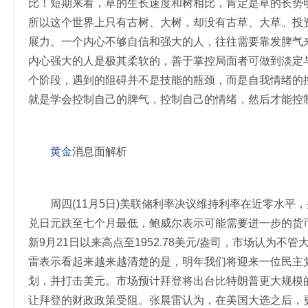
比！短期来看，草的生长速度和树相比，肯定是草的长势
所以这个世界上只有古树、大树，却没有古草、大草。投
展力。一个内心不够自信和强大的人，往往需要靠发脾气
内心强大的人是极其柔软的，善于掌控局面者可做到淡定
个阶段，遇到的阻碍并不是技能的瓶颈，而是自我情绪的
就是学会控制自己的脾气，控制自己的情绪，然后才能控
黄金
消息面解析
周四(11月5日)美联储利率决议维持利率在近零水平
兑日元跌至七个月最低，鲍威尔表示可能需要进一步的货
新9月21日以来高点至1952.78美元/盎司，市场认为
雷表示看起来越来越清楚的是，明年我们将迎来一位民主
划，并打击美元。市场预计拜登将出台比特朗普更大规模
让拜登的财政政策受阻。张晨雷认为，在美国大选之后，