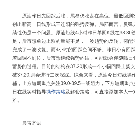
原油昨日先回踩后涨，尾盘仍收盘在高位。最低回测37
创出新高，日线形成三连阳的强势反弹。局部而言，反弹
续性仍是一个问题。原油短线4小时昨日单阴K线在38.8
足，后市想单边上涨的量能不足，一波趋势的反转，需配合
完成了一波收复。而4小时的回踩空间不够。昨日小有回
若回调不到位，后市想继续强势的话，可能就会伴随隔日
蓄势的过程。目前的结构在37.20形成一个小幅回踩上扬支
破37.20.则会进行二次深踩。综合来看，原油今日短线
辅，上方短期重点关注39.0-39.5一线阻力，下方短期重点
日在线实时指导
操作策略
及解套策略，可直接添加本人一对
难。
晨雷寄语