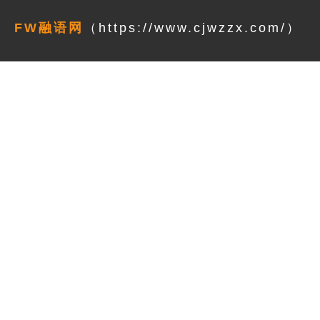
FW融语网
（https://www.cjwzzx.com/）