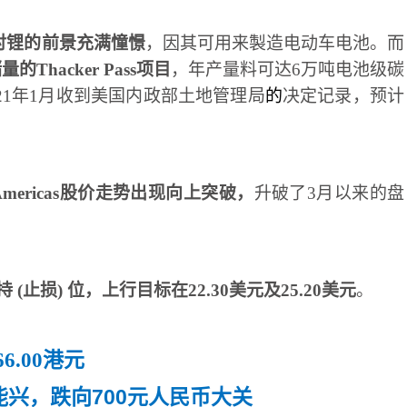
对锂的前景充满憧憬
，因其可用来製造电动车电池。而
储量的
Thacker Pass
项目
，年产量料可达
6
万吨电池级碳
21
年
1
月收到美国内政部土地管理局
的
决定记录，预计
Americas
股价走势出现向上突破，
升破了
3
月以来的盘
持
(
止损
)
位，上行目标在
22.30
美元及
25.20
美元
。
6.00港元