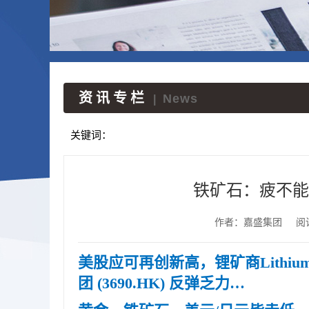
资讯专栏
News
|
关键词：
铁矿石：疲不能
作者：嘉盛集团
阅
美股应可再创新高，锂矿商Lithium A
团 (3690.HK) 反弹乏力…