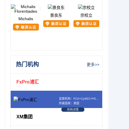
景良东
宗校立
Michalis
热门机构
更多>>
FxPro浦汇
监管机构：FCA+CySEC+FSCA+SCB
所属国家：英国
机构详情
XM集团