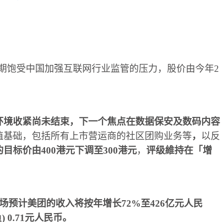
期饱受中国加强互联网行业监管的压力，股价由今年
2
环境收紧尚未结束，下一个焦点在数据保安及数码内容
值基础，包括所有上市营运商的社区团购业务等
，
以反
的目标价由
400
港元下调至
300
港元
，
评级維持在「增
场预计美团的收入将按年增长
72%
至
426
亿元人民
负
) 0.71
元人民币。