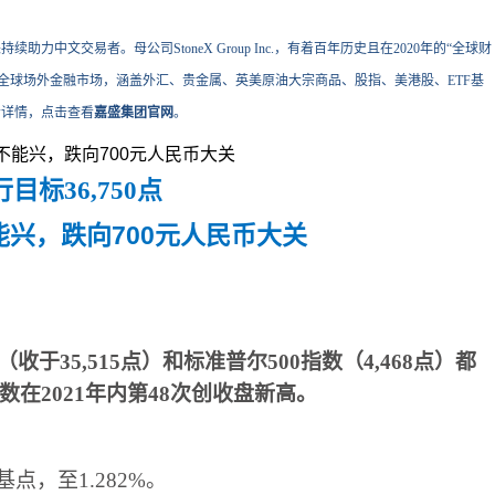
力中文交易者。母公司StoneX Group Inc.，有着百年历史且在2020年的“全球财
交易全球场外金融市场，涵盖外汇、贵金属、英美原油大宗商品、股指、美港股、ETF基
会详情，点击查看
嘉盛集团官网
。
行目标
36,750
点
（
收于
35,515
点
）
和标准普尔
500
指数
（
4,468
点
）
都
数在
2021
年内第
48
次创收盘新高
。
基点
，
至
1.282%
。