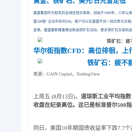
黄金、铁矿石、美元/日元皆走低
嘉盛集团作为知名的全球在线交易商，创始于1999年，15年以来持续助
富500强” 企业中名列100。客户可以在嘉盛平台一站式参与
金等。嘉盛最新隆重推出新品铁矿石活动，更多铁矿石交易机
华尔街指数
CFD
：高位徘徊，上
來源：GAIN Capital，TradingView
上周五
(8
月
13
日
)
，
道琼斯工业平均指数
收盘在纪录高位
。
这已是标准普尔
500
指
同日
，
美国
10
年期国债收益率下跌
7.7
个