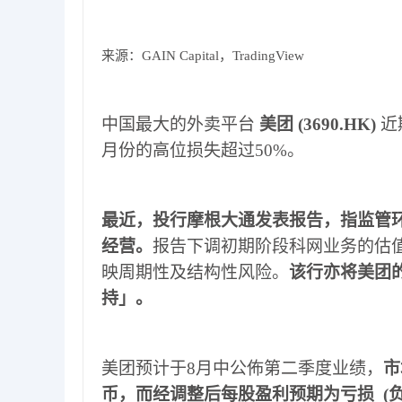
来源：
GAIN Capital
，
TradingView
中国最大的外卖平台
美团
(3690.HK)
近
月份的高位损失超过5
0%
。
最近，投行摩根大通发表报告，指监管
经营。
报告下调初期阶段科网业务的估
映周期性及结构性风险。
该行亦将美团
持」。
美团预计于
8
月中公佈第二季度业绩，
市
币，而经调整后每股盈利预期为亏损
(