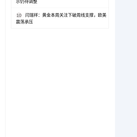
示仍待调整
闫瑞祥：黄金本周关注下破周线支撑，欧美
10
震荡承压