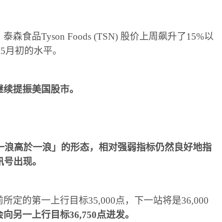
，
泰森食品
Tyson Foods (TSN)
股价上周飙升了
15%
以
至
5
月初的水平
。
继续提振美国股市
。
一浪高於一浪
」
的形态
，
相对强弱指标仍然良好地指
讯号出现
。
前所定的第一上行目标
35,000
点
，
下一站将是
36,000
会向另一上行目标
36,750
点进发
。