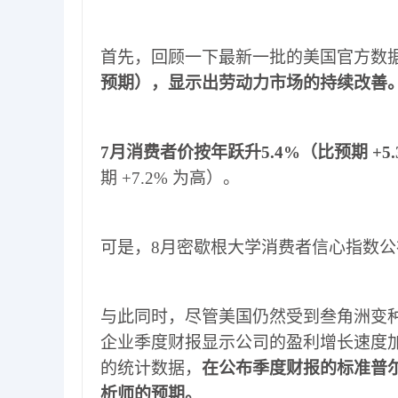
首先
，
回顾一下最新一批的美国官方数
预期
），
显示出劳动力市场的持续改善
7
月消费者价按年跃升
5.4%
（
比预期
+5
期
+7.2%
为高
）。
可是
，
8
月密歇根大学消费者信心指数公
与此同时
，
尽管美国仍然受到叁角洲变
企业季度财报显示公司的盈利增长速度
的统计数据
，
在公布季度财报的标准普
析师的预期
。