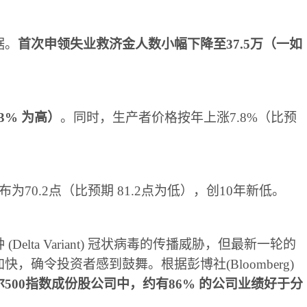
据
。
首次申领失业救济金人数小幅下降至
37.5
万
（
一如
。
.3%
为高
）
。
同时
，
生产者价格按年上涨
7.8%
（
比预
布为
70.2
点
（
比预期
81.2
点为低
），
创
10
年新低
。
种
(Delta Variant)
冠状病毒的传播威胁
，
但最新一轮的
加快
，
确令投资者感到鼓舞
。
根据彭博社
(Bloomberg)
尔
500
指数成份股公司中
，
约有
86%
的公司业绩好于分