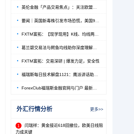
英伦金融「产品交易焦点」：关注欧盟峰会内
要闻｜英国新毒株引发市场恐慌，美国9000亿
FXTM富拓：【现学现用】K线、均线两大经典
葛兰碧交易法与鳄鱼均线助你深度理解均线的
FXTM富拓：交易深研 | 爆发力足，安全性
福瑞斯每日技术解盘1121：鹰派讲话助长美元
ForexClub福瑞斯金融官网与门户 最新地址公告
外汇行情分析
更多>>
闫瑞祥：黄金接近618回撤位，欧美日线阻
1
力成关键