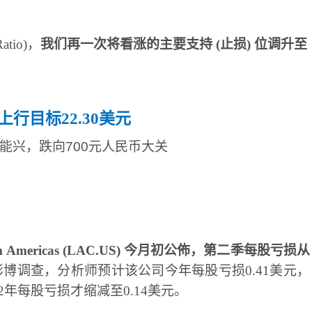
atio)
，
我们再一次将看涨的主要支持
(
止损
)
位调升至
上行目标
22.30
美元
m Americas (LAC.US)
今月初公佈，第二季每股亏损从
彭博调查，分析师预计该公司今年每股亏损
0.41
美元，
2
年每股亏损才缩减至
0.14
美元。