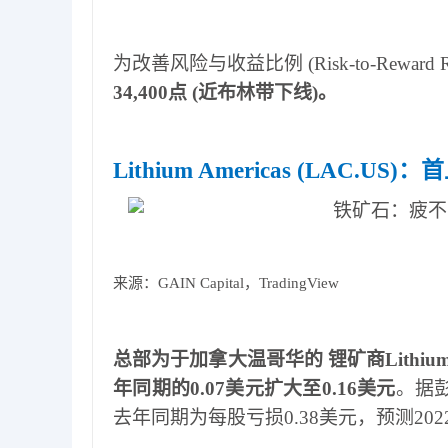
为改善风险与收益比例
(Risk-to-Reward R
34,400
点
(
近布林带下线
)
。
Lithium Americas (LAC.US)
：首
来源：
GAIN Capital
，
TradingView
总部为于加拿大温哥华的 锂矿商
Lithiu
年同期的
0.07
美元扩大至
0.16
美元
。据
去年同期为每股亏损
0.38
美元，预测
202