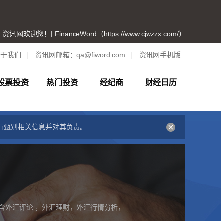
资讯网欢迎您！| FinanceWord（https://www.cjwzzx.com/）
关于我们
|
资讯网邮箱：
qa@fiword.com
|
资讯网手机版
股票投资
热门投资
经纪商
财经日历
行甄别相关信息并对其负责。
含外汇评论 ，外汇理财，外汇行情分析，