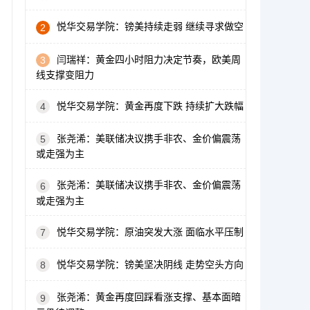
悦华交易学院：镑美持续走弱 继续寻求做空
2
闫瑞祥：黄金四小时阻力决定节奏，欧美周
3
线支撑变阻力
悦华交易学院：黄金再度下跌 持续扩大跌幅
4
张尧浠：美联储决议携手非农、金价偏震荡
5
或走强为主
张尧浠：美联储决议携手非农、金价偏震荡
6
或走强为主
悦华交易学院：原油突发大涨 面临水平压制
7
悦华交易学院：镑美坚决阴线 走势空头方向
8
张尧浠：黄金再度回踩看涨支撑、基本面暗
9