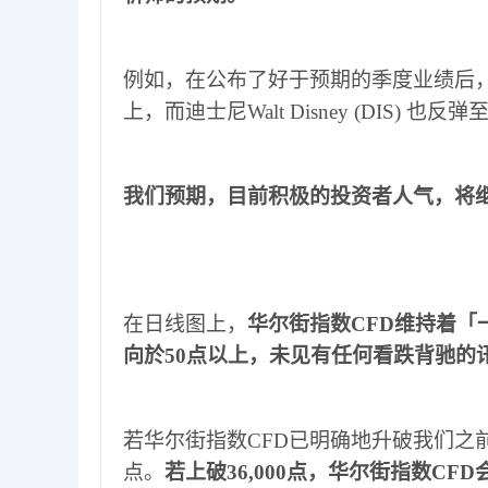
例如
，
在公布了好于预期的季度业绩后
上
，
而迪士尼
Walt Disney (DIS)
也反弹
我们预期
，
目前积极的投资者人气
，
将
在日线图上
，
华尔街指数
CFD
维持着
「
向於
50
点以上
，
未见有任何看跌背驰的
若华尔街指数
CFD
已明确地升破我们之
点
。
若上破
36,000
点
，
华尔街指数
CFD