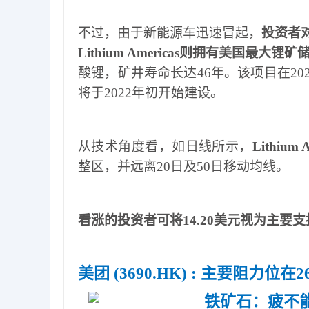
不过，由于新能源车迅速冒起，
投资者
Lithium Americas
则拥有美国最大锂矿
酸锂，矿井寿命长达
46
年。该项目在
20
将于
2022
年初开始建设。
从技术角度看，如日线所示，
Lithium 
整区，并远离
20
日及
50
日移动均线。
看涨的投资者可将
14.20
美元视为主要支
美团
(3690.HK) :
主要阻力位在26