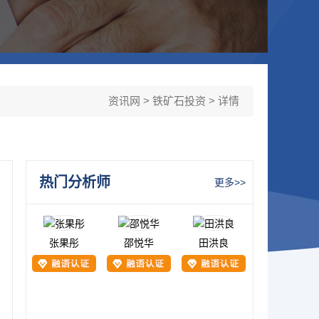
资讯网
>
铁矿石投资
> 详情
热门分析师
更多>>
张果彤
邵悦华
田洪良