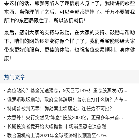
果这样的话，那就有陷入了迷信别人身上了，我所讲的那些
东西，当你理解了之后，可以全部都扔掉了。千万不要被我
所讲的东西局限住了，所以该扔就扔！
最后，感谢大家的支持与鼓励，在大家的支持、鼓励与帮助
下，咱们的网站逐步变得像个样子了，我们希望能够给大家
带来更好的服务、更佳的体验，也祝各位交易顺利、身体健
康！
热门文章
高位站岗？基金光速建仓，9天巨亏14%！重仓股蒸发5万...
俄罗斯政坛震动，政府全体辞职！普京在打什么牌？卢布...
特朗普被判无罪！弹劾案尘埃落定，连任势不可挡？
太意外！央行突然又"降息",投放2000亿，更是多年来首...
长期投资者竟开始大幅抛售 市场崩盘恐愈演愈烈
联合国机构上调2021年全球经济增长预测至4.7%