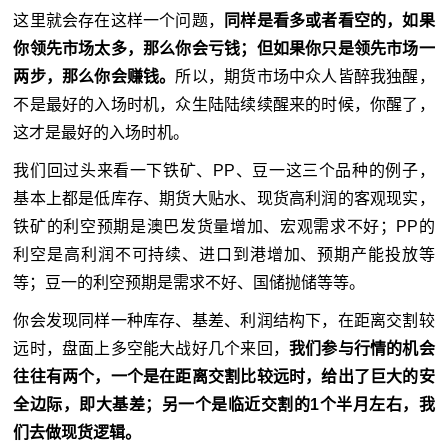
这里就会存在这样一个问题，
同样是看多或者看空的，如果
你领先市场太多，那么你会亏钱；但如果你只是领先市场一
两步，那么你会赚钱。
所以，期货市场中众人皆醉我独醒，
不是最好的入场时机，众生陆陆续续醒来的时候，你醒了，
这才是最好的入场时机。
我们回过头来看一下铁矿、PP、豆一这三个品种的例子，
基本上都是低库存、期货大贴水、现货高利润的客观现实，
铁矿的利空预期是澳巴发货量增加、宏观需求不好；PP的
利空是高利润不可持续、进口到港增加、预期产能投放等
等；豆一的利空预期是需求不好、国储抛储等等。
你会发现同样一种库存、基差、利润结构下，在距离交割较
远时，盘面上多空能大战好几个来回，
我们参与行情的机会
往往有两个，一个是在距离交割比较远时，给出了巨大的安
全边际，即大基差；另一个是临近交割的1个半月左右，我
们去做现货逻辑。