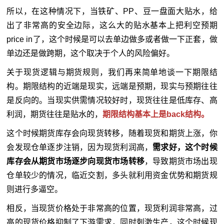
所以，在这种情况下，当铁矿、PP、豆一盘面大贴水，给
出了非常高的安全边际，这么大的贴水基本上把利空预期
price in了，这个时候是可以去单边做多或者做一下正套，
做
单
边还是做跨期，这个取决于个人的风险偏好。
关于现货逻辑与期货规则，我们再来简单地谈一下期限结
构。期限结构的近端是现实，远端是预期，现实与预期往往
是反向的。当现实供需情况较好时，现货往往是低库存、高
利润，期货往往是贴水的，
期限结构基本上是back结构。
这个时候期货库存会向现货转移，随着现货和期货上涨，你
会发现仓单逐步注销，因为现货利润高，
需求好，这个时候
库存会从期货市场逐步向现货市场转移
，导致期货市场出现
仓单较少的情况，临近交割，多头就利用资金优势和期货规
则进行多逼空。
相反，当现货价格处于非常高的位置，现货利润非常高，过
高的现货价格抑制了下游需求，同时刺激生产，这个时候现