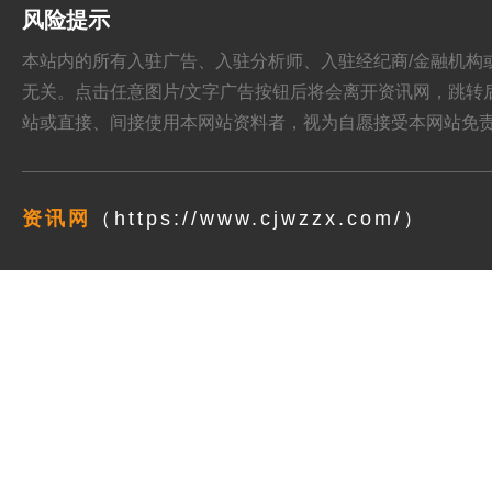
风险提示
本站内的所有入驻广告、入驻分析师、入驻经纪商/金融机构或其他媒
无关。点击任意图片/文字广告按钮后将会离开资讯网，跳转后页面的
站或直接、间接使用本网站资料者，视为自愿接受本网站
免
资讯网
（https://www.cjwzzx.com/）