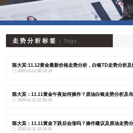
走势分析标签
Tags
|
陈大宾:11.12黄金最新价格走势分析，白银TD走势分析及
2020-11-12 06:33:10
陈大宾：11.11黄金午夜如何操作？原油白银走势分析及
2020-11-11 22:50:29
陈大宾：11.11黄金下跌后会涨吗？操作建议及原油走势
2020-11-11 22:14:05