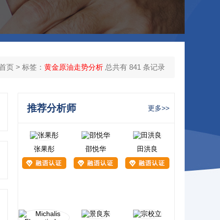
首页
> 标签：
黄金原油走势分析
总共有 841 条记录
推荐分析师
更多>>
张果彤
邵悦华
田洪良