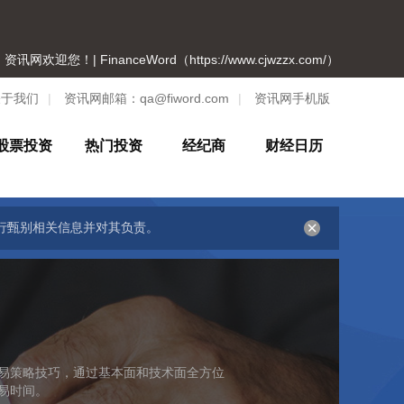
资讯网欢迎您！| FinanceWord（https://www.cjwzzx.com/）
关于我们
|
资讯网邮箱：
qa@fiword.com
|
资讯网手机版
股票投资
热门投资
经纪商
财经日历
行甄别相关信息并对其负责。
易策略技巧，通过基本面和技术面全方位
易时间。