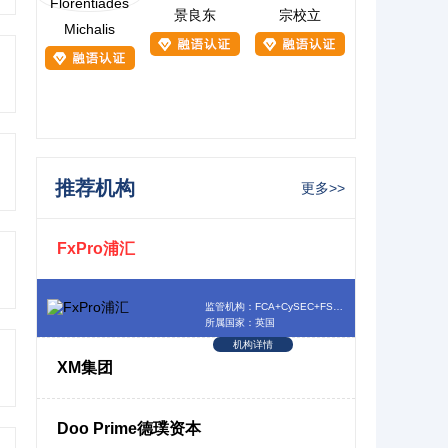
景良东
宗校立
Michalis
推荐机构
更多>>
FxPro浦汇
监管机构：FCA+CySEC+FSCA+SCB
所属国家：英国
机构详情
XM集团
Doo Prime德璞资本