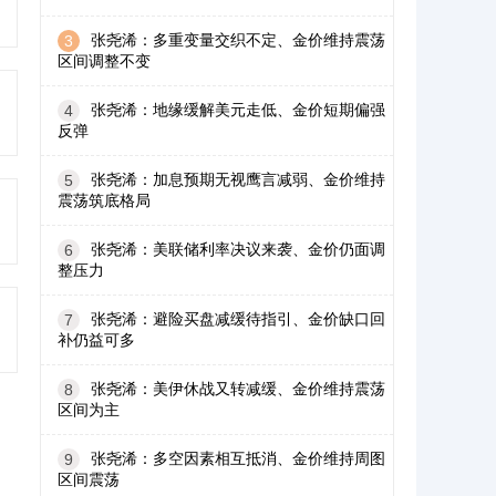
张尧浠：多重变量交织不定、金价维持震荡
3
区间调整不变
张尧浠：地缘缓解美元走低、金价短期偏强
4
反弹
张尧浠：加息预期无视鹰言减弱、金价维持
5
震荡筑底格局
张尧浠：美联储利率决议来袭、金价仍面调
6
整压力
张尧浠：避险买盘减缓待指引、金价缺口回
7
补仍益可多
张尧浠：美伊休战又转减缓、金价维持震荡
8
区间为主
张尧浠：多空因素相互抵消、金价维持周图
9
区间震荡