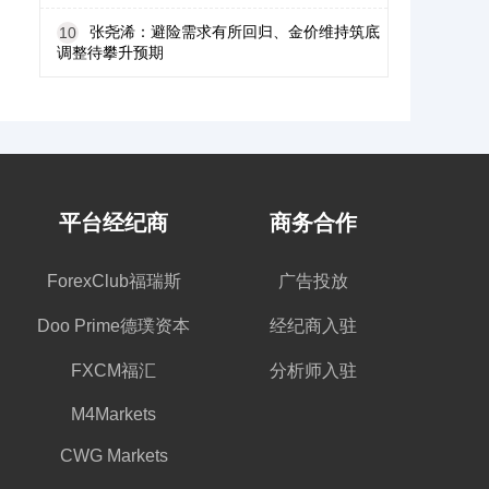
张尧浠：避险需求有所回归、金价维持筑底
10
调整待攀升预期
平台经纪商
商务合作
ForexClub福瑞斯
广告投放
Doo Prime德璞资本
经纪商入驻
FXCM福汇
分析师入驻
M4Markets
CWG Markets