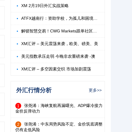
XM 2月19日外汇实战策略
ATFX越南行：资助学校，为孤儿和困境儿童点
解锁智慧交易！CWG Markets跟单社区释放您
XM汇评 – 美元震荡来袭，欧美、磅美、美
美元指数承压走弱 今晚非农重磅来袭 -澳
XM汇评 – 多空因素交织 市场加剧震荡
外汇行情分析
更多>>
张尧浠：海峡复航再漏曙光、ADP爆冷接力
1
金价反弹动力
张尧浠：中东局势风险不定、金价筑底调整
2
仍有走低风险