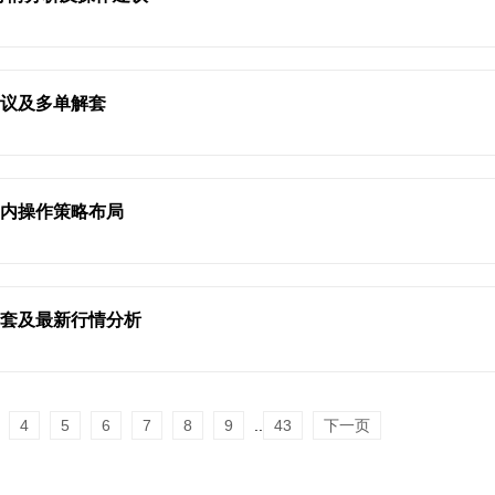
建议及多单解套
日内操作策略布局
解套及最新行情分析
4
5
6
7
8
9
..
43
下一页