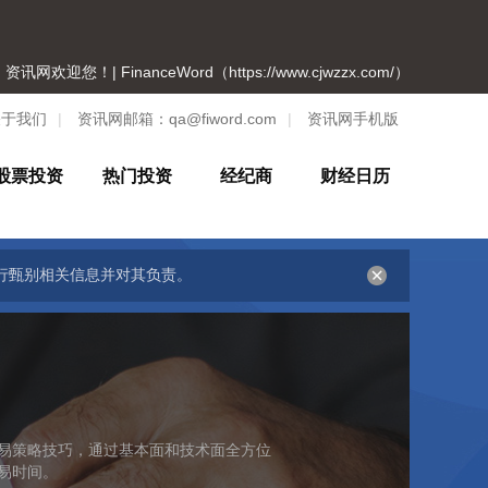
资讯网欢迎您！| FinanceWord（https://www.cjwzzx.com/）
关于我们
|
资讯网邮箱：
qa@fiword.com
|
资讯网手机版
股票投资
热门投资
经纪商
财经日历
行甄别相关信息并对其负责。
易策略技巧，通过基本面和技术面全方位
易时间。