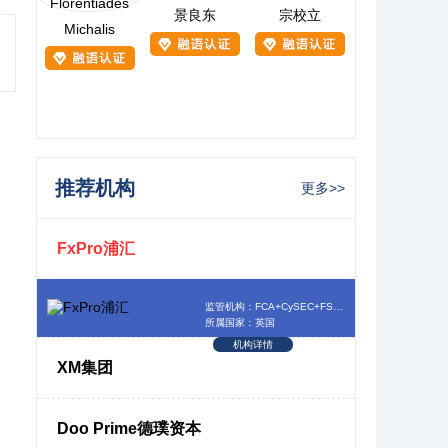
景良东
宗校立
Michalis
推荐机构
更多>>
FxPro浦汇
监管机构：FCA+CySEC+FSCA+SCB
所属国家：英国
机构详情
XM集团
Doo Prime德璞资本