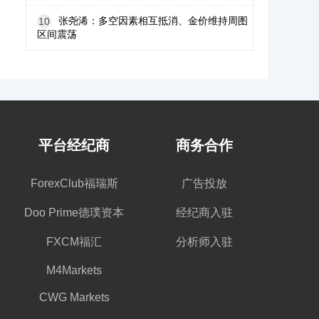
张尧浠：多空因素相互抵消、金价维持周图
10
区间震荡
平台经纪商
商务合作
ForexClub福瑞斯
广告投放
Doo Prime德璞资本
经纪商入驻
FXCM福汇
分析师入驻
M4Markets
CWG Markets