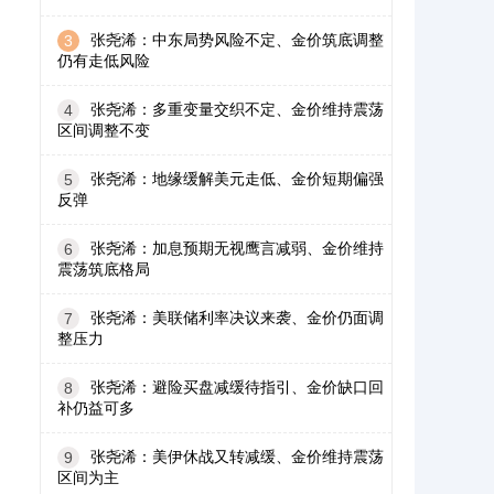
张尧浠：中东局势风险不定、金价筑底调整
3
仍有走低风险
张尧浠：多重变量交织不定、金价维持震荡
4
区间调整不变
张尧浠：地缘缓解美元走低、金价短期偏强
5
反弹
张尧浠：加息预期无视鹰言减弱、金价维持
6
震荡筑底格局
张尧浠：美联储利率决议来袭、金价仍面调
7
整压力
张尧浠：避险买盘减缓待指引、金价缺口回
8
补仍益可多
张尧浠：美伊休战又转减缓、金价维持震荡
9
区间为主