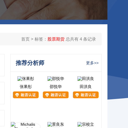
首页
> 标签：
股票期货
总共有 4 条记录
推荐分析师
更多>>
张果彤
邵悦华
田洪良