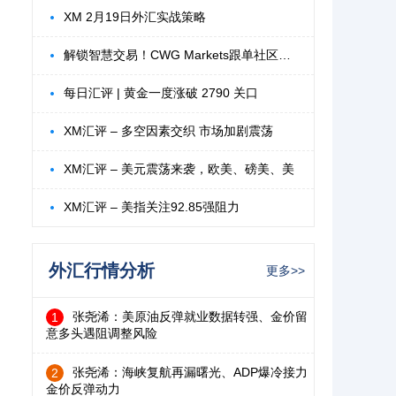
XM 2月19日外汇实战策略
解锁智慧交易！CWG Markets跟单社区释放您
每日汇评 | 黄金一度涨破 2790 关口
XM汇评 – 多空因素交织 市场加剧震荡
XM汇评 – 美元震荡来袭，欧美、磅美、美
XM汇评 – 美指关注92.85强阻力
外汇行情分析
更多>>
张尧浠：美原油反弹就业数据转强、金价留
1
意多头遇阻调整风险
张尧浠：海峡复航再漏曙光、ADP爆冷接力
2
金价反弹动力