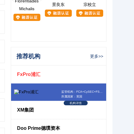
景良东
宗校立
Michalis
推荐机构
更多>>
FxPro浦汇
监管机构：FCA+CySEC+FSCA+SCB
所属国家：英国
机构详情
XM集团
Doo Prime德璞资本