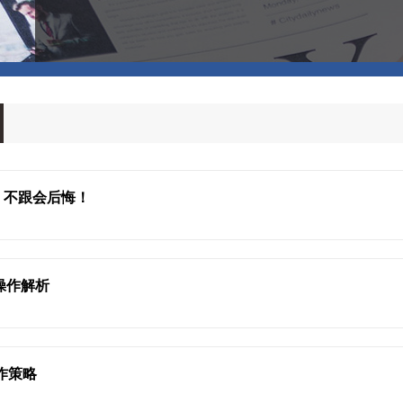
0！不跟会后悔！
操作解析
作策略