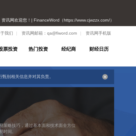
资讯网欢迎您！| FinanceWord（https://www.cjwzzx.com/）
关于我们
|
资讯网邮箱：
qa@fiword.com
|
资讯网手机版
股票投资
热门投资
经纪商
财经日历
行甄别相关信息并对其负责。
易策略技巧，通过基本面和技术面全方位
易时间。