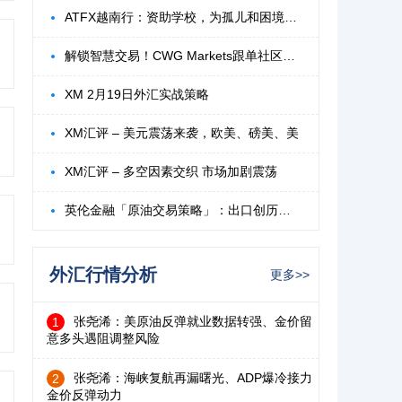
ATFX越南行：资助学校，为孤儿和困境儿童点
解锁智慧交易！CWG Markets跟单社区释放您
XM 2月19日外汇实战策略
XM汇评 – 美元震荡来袭，欧美、磅美、美
XM汇评 – 多空因素交织 市场加剧震荡
英伦金融「原油交易策略」：出口创历史新高
外汇行情分析
更多>>
张尧浠：美原油反弹就业数据转强、金价留
1
意多头遇阻调整风险
张尧浠：海峡复航再漏曙光、ADP爆冷接力
2
金价反弹动力