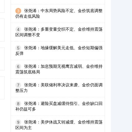
张尧浠：中东局势风险不定、金价筑底调整
3
仍有走低风险
张尧浠：多重变量交织不定、金价维持震荡
4
区间调整不变
张尧浠：地缘缓解美元走低、金价短期偏强
5
反弹
张尧浠：加息预期无视鹰言减弱、金价维持
6
震荡筑底格局
张尧浠：美联储利率决议来袭、金价仍面调
7
整压力
张尧浠：避险买盘减缓待指引、金价缺口回
8
补仍益可多
张尧浠：美伊休战又转减缓、金价维持震荡
9
区间为主