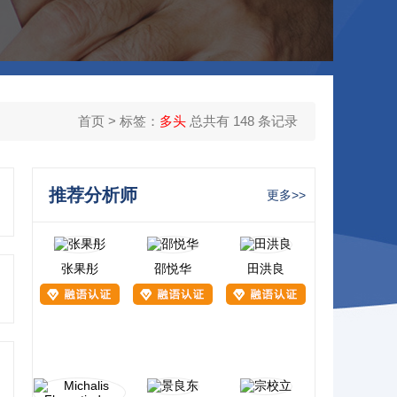
首页
> 标签：
多头
总共有 148 条记录
推荐分析师
更多>>
张果彤
邵悦华
田洪良