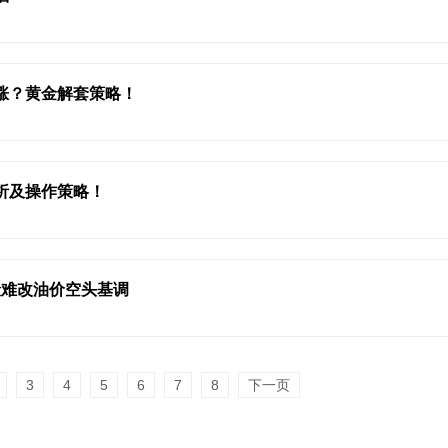
看涨？黄金解套策略！
分析及操作策略！
险难改油价空头基调
3
4
5
6
7
8
下一页