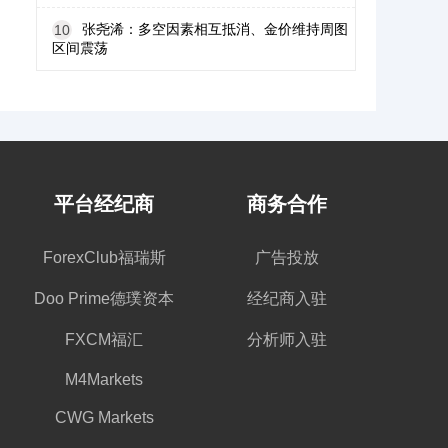
张尧浠：多空因素相互抵消、金价维持周图
10
区间震荡
平台经纪商
商务合作
ForexClub福瑞斯
广告投放
Doo Prime德璞资本
经纪商入驻
FXCM福汇
分析师入驻
M4Markets
CWG Markets