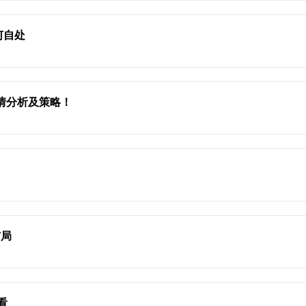
何自处
行情分析及策略！
布局
看