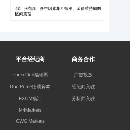
张尧浠：多空因素相互抵消、金价维持周图
10
区间震荡
平台经纪商
商务合作
ForexClub福瑞斯
广告投放
Doo Prime德璞资本
经纪商入驻
FXCM福汇
分析师入驻
M4Markets
CWG Markets