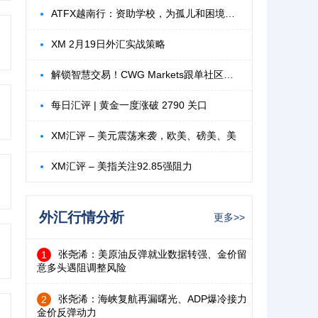
ATFX越南行：资助学校，为孤儿和困境儿童点
XM 2月19日外汇实战策略
解锁智慧交易！CWG Markets跟单社区释放您
每日汇评 | 黄金一度涨破 2790 关口
XM汇评 – 美元震荡来袭，欧美、磅美、美
XM汇评 – 美指关注92.85强阻力
外汇行情分析
更多>>
张尧浠：美原油反弹就业数据转强、金价留
1
意多头遇阻调整风险
张尧浠：海峡复航再漏曙光、ADP爆冷接力
2
金价反弹动力