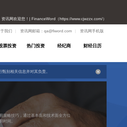
资讯网欢迎您！| FinanceWord（https://www.cjwzzx.com/）
关于我们
|
资讯网邮箱：
qa@fiword.com
|
资讯网手机版
股票投资
热门投资
经纪商
财经日历
行甄别相关信息并对其负责。
易策略技巧，通过基本面和技术面全方位
易时间。