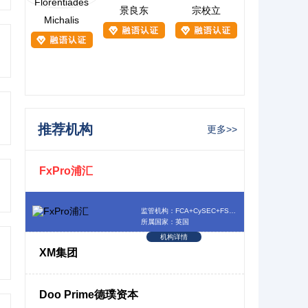
景良东
宗校立
Michalis
推荐机构
更多>>
FxPro浦汇
监管机构：FCA+CySEC+FSCA+SCB
所属国家：英国
机构详情
XM集团
Doo Prime德璞资本