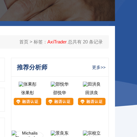
首页
> 标签：
AxiTrader
总共有 20 条记录
推荐分析师
更多>>
张果彤
邵悦华
田洪良