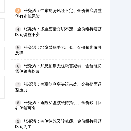
张尧浠：中东局势风险不定、金价筑底调整
3
仍有走低风险
张尧浠：多重变量交织不定、金价维持震荡
4
区间调整不变
张尧浠：地缘缓解美元走低、金价短期偏强
5
反弹
张尧浠：加息预期无视鹰言减弱、金价维持
6
震荡筑底格局
张尧浠：美联储利率决议来袭、金价仍面调
7
整压力
张尧浠：避险买盘减缓待指引、金价缺口回
8
补仍益可多
张尧浠：美伊休战又转减缓、金价维持震荡
9
区间为主