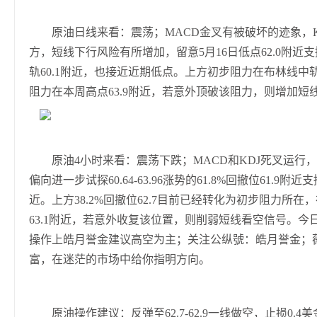
原油日线来看：震荡；MACD金叉有被破坏的迹象，K
方，短线下行风险有所增加，留意5月16日低点62.0附
轨60.1附近，也接近近期低点。上方初步阻力在布林线中
阻力在本周高点63.9附近，若意外顶破该阻力，则增加短线
原油4小时来看：震荡下跌；MACD和KDJ死叉运行
偏向进一步试探60.64-63.96涨势的61.8%回撤位61.
近。上方38.2%回撤位62.7目前已经转化为初步阻力
63.1附近，若意外收复该位置，则削弱短线看空信号。今日原油
操作上皓月誉金建议高空为主；关注公纵號：皓月誉金；薇-
富，在迷茫的市场中给你指明方向。
原油操作建议：反弹至62.7-62.9一线做空，止损0.4美金，