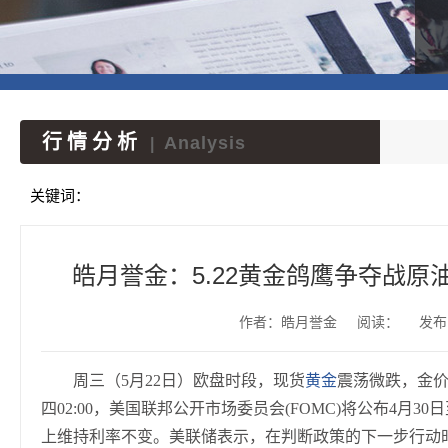
行情分析
Analysis
|
关键词：
皓月誉金：5.22黄金鸽鹰争夺战
作者：皓月誉金
阅读：
发布时
周三（5月22日）欧盘时段，现货
黄金
震荡微跌，金价现
四02:00，美国联邦公开市场委员会(FOMC)将公布4月30
上维持利率不变。美联储表示，在判断政策的下一步行动时