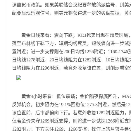
调整货币政策。如果美联储会议纪要释放鸽派信号，则美
纪要显现乐观信号，则美元将获得进一步的买盘提振，黄
黄金日线来看：震荡下跌；KDJ死叉出现在超卖区域，
落至布林线下轨下方，短期均线死叉，短线偏向进一步试探
置附近；进一步支撑则在200日均线1256附近；1160-13
日均线1278附近，20日均线阻力在1282附近，10日均线
日均线阻力在1296附近，若意外收复该位置，则削弱看空
黄金4小时来看：低位震荡；金价隔夜探底回升，MAC
反弹机会，初步阻力在19.1%回撤位1275.8附近，然后是1
该位置前，后市都偏向下行。若意外收复1282附近阻力，则
但若金价失守1269附近支撑，则将进一步试探1266附近
1282阻力；下方关注1269、1266支撑；操作上皓月誉