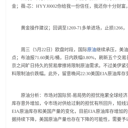
金；薇-芯：HYYJ0002你给我一份信任，我还你十分财
黄金操作建议；回调至1269-71多单进场，止损1266，目标
周三（5月22日）欧盘时段，国际
原油
继续承压，美油报
点；布油报71.60美元/桶，日内跌幅0.80%，刷新五个交
京之间旷日持久的贸易摩擦将限制原油需求。不过美伊紧张
料限制油价跌幅。此外，留意晚间22:30美国EIA原油库存
原油分析：市场对国际贸-易局势的担忧拖累全球经济发
库存意外增加，令市场对供给过剩的担忧有所回升，短线
EIA原油库存和美国产量的变化，目前EIA原油库存增
据持续下降，美国原油产量也存在下降的可能性，需要予