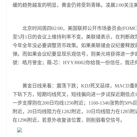
缓的趋势越发的明显，黄金仍将受到青睐。凌晨2:00关
北京时间周四02:00，美国联邦公开市场委员会(FOMC)
至5月1日的会议上维持利率不变。美联储表示，在判断政
今年全年没必要调整货币政策。如果美联储会议纪要释放
弹。而如果会议纪要显现乐观信号，则美元将获得进一步
號：皓月誉金；薇-芯：HYYJ0002你给我一份信任，
黄金日线来看：震荡下跌；KDJ死叉延续，MACD重
下轨下方，短期均线死叉，短线偏向进一步试探近期低点1
一步支撑则在200日均线1256附近；1160-1346涨势的5
附近，20日均线阻力在1282附近，10日均线阻力在128
在1296附近，若意外收复该位置，则削弱看空信号。