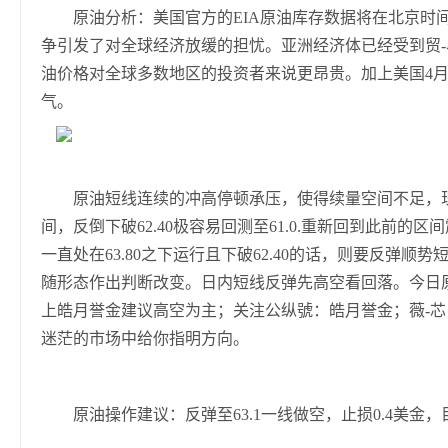
原油分析：美国官方的EIA原油库存数据将在北京时间周
争引发了对全球经济放缓的担忧。亚洲经济体已经受到贸
油价格对全球多数地区的投资者来说更昂贵。加上美国4
气。
原油短线连续的冲高停顿承压，使得续量空间不足，现在回
间，反倒下破62.40极容易回测至61.0.重新回到此前
一直处在63.80之下运行且下破62.40的话，则要反弹
随形态作出判断改变。日内短线反弹先高空看回落。今日原油上方关
上皓月誉金建议高空为主；关注公纵號：皓月誉金；薇-芯：
迷茫的市场中给你指明方向。
原油操作建议：反弹至63.1一线做空，止损0.4美金，目标看6