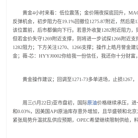
黄金4小时来看：低位震荡；金价隔夜探底回升，MAC
反弹机会，初步阻力在19.1%回撤位1275.87附近，然后是1
该位置前，后市都偏向下行。若意外收复1282附近阻力，则
但若金价失守1269附近支撑，则将进一步试探1266附近
1282阻力；下方关注1270、1266支撑；操作上皓月誉
金；薇-芯：HYYJ0002你给我一份信任，我还你十分财
黄金操作建议；回调至1271-73多单进场，止损1267，目
周三(5月22日)亚市盘初，国际
原油
价格继续承压，进
和0.03%，因美国API原油库存意外增加，且华盛顿和
紧张局势升温扰乱供应预期，OPEC希望继续限制供给，