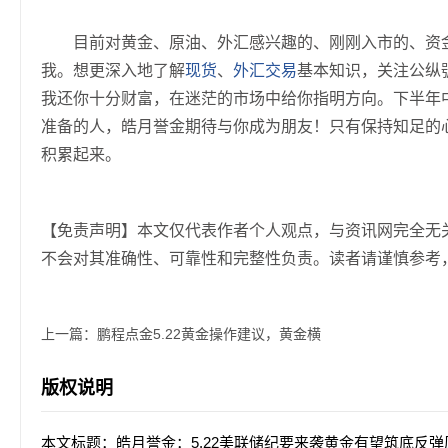
目前对黄金、原油、外汇感兴趣的、刚刚入市的、资金
我。想更深入地了解
现货
、
外汇交易
基本知识，关注公纵號
我还你十分财富，在迷茫的市场中给你指明方向。下半年
准备的人，皓月誉金期待与你成为朋友！只有保持知足的
积累起来。
【免责声明】本文仅代表作者个人观点，与资讯网完全无
不会对其准确性、可靠性和完整性负责。读者请谨慎参考
上一篇：
鹏程点金5.22黄金操作建议，黄金横
版权说明
本文标题：皓月誉金：5.22美联储纪要来袭黄金有望筑底反