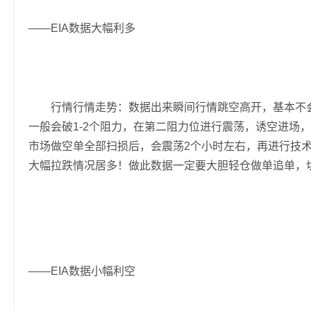
——EIA数据大幅利多
行情行情走势：数据出来瞬间行情跳空高开，基本不会给
一般会破1-2个阻力，在第二阻力位进行震荡，诱空进场
市场做空单全部扫损后，会震荡2个小时左右，再进行技
大幅拉跌情况居多！做此数据一定要大胆轻仓做单追单，
——EIA数据小幅利空