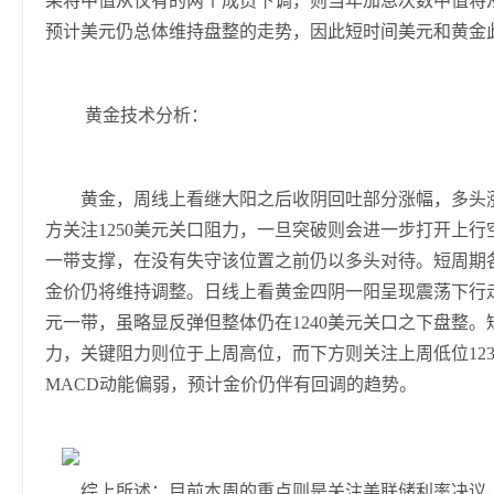
果将中值从仅有的两个成员下调，则当年加息次数中值将
预计美元仍总体维持盘整的走势，因此短时间美元和黄金
黄金技术分析：
黄金，周线上看继大阳之后收阴回吐部分涨幅，多头涨
方关注1250美元关口阻力，一旦突破则会进一步打开上行空间。
一带支撑，在没有失守该位置之前仍以多头对待。短周期
金价仍将维持调整。日线上看黄金四阴一阳呈现震荡下行走势
元一带，虽略显反弹但整体仍在1240美元关口之下盘整。短期
力，关键阻力则位于上周高位，而下方则关注上周低位12
MACD动能偏弱，预计金价仍伴有回调的趋势。
综上所述：目前本周的重点则是关注美联储利率决议，