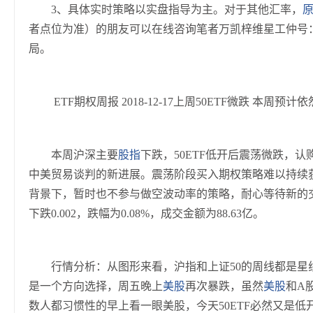
3、具体实时策略以实盘指导为主。对于其他汇率，
者点位为准）的朋友可以在线咨询笔者万凯梓维星工仲号
局。
ETF期权周报 2018-12-17上周50ETF微跌 本周预计
本周沪深主要
股指
下跌，50ETF低开后震荡微跌，认
中美贸易谈判的新进展。震荡阶段买入期权策略难以持续
背景下，暂时也不参与做空波动率的策略，耐心等待新的交易机
下跌0.002，跌幅为0.08%，成交金额为88.63亿。
行情分析：从图形来看，沪指和上证50的周线都是星
是一个方向选择，周五晚上
美股
再次暴跌，虽然
美股
和A
数人都习惯性的早上看一眼美股，今天50ETF必然又是