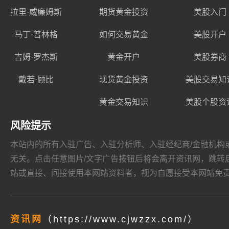
拉里·威廉姆斯
期货黄金投资
美股入门
马丁·普林格
如何交易黄金
美股开户
吉姆·罗杰斯
黄金开户
美股券商
戴若·顾比
现货黄金投资
美股交易知
黄金交易知识
美股个股资
风险提示
本站内的所有入驻广告、入驻分析师、入驻经纪商/金融机构或其他媒
无关。点击任意图片/文字广告按钮后将会离开资讯网，跳转后页面的
站或直接、间接使用本网站资料者，视为自愿接受本网站
免
资讯网
（https://www.cjwzzx.com/）