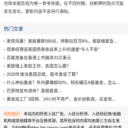
分析师
勿将本报告视为唯一参考依据。在不同时期，
的观点可能
发生变化，更新内容不会另行通知。
热门文章
美债风暴！美股暴跌560点，特斯拉狂泻8%，美联储紧急...
债券经理说美国债券收益率上升的速度“令人不安”
百度准备在香港上市融资31亿美元
美联储上来就王炸，各国怎么跟？
2020年谁当美国总统，股市谁说了算？
什么神仙基金？年内暴赚超50%，轻松碾压A股基金，怎么...
巴菲特宣布退休？真相竟是...
黄金加工厂3班倒、24小时不停产，金价创新高，买金饰...
风险提示：
本站内的所有入驻广告、入驻分析师、入驻经纪商/金融
机构或其他媒体平台互换资源，其所包含的内容均由第三方自主发
布，与FW融语https://m.cjwzzx.com/完全无关。点击任意图片/文字