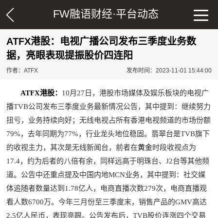
FW融语财经·
平台动态
ATFX港股：电视广播公司发布三季度业务数
据，亮眼表现提振股价四连阳
作者：ATFX
发布时间：2023-11-01 15:44:00
ATFX港股：
10月27日，港股市场媒体及娱乐板块的电视广
播TVB公司发布三季度业务最新情况公告，其中提到：继续努力
扭亏，业务持续向好；无线电视占所有香港电视频道的市场份额
79%，去年同期为77%，行业龙头地位稳固。翡翠台是TVB旗下
黄金
的收视主力，其次是无线新闻台，前者在
时段收视点为
17.4，约为后者的八倍有余，同样远高于明珠台、J2台等其他频
道。公告中还重点提及中国内地MCN业务，其中提到：社交媒
体追随者数量达到1.78亿人，电商直播次数279次，电商直播观
看人数6700万。今年三月份至三季度末，销售产品的GMV高达
2.5亿人民币，表现亮眼。公告发布后，TVB股价连涨四个交易