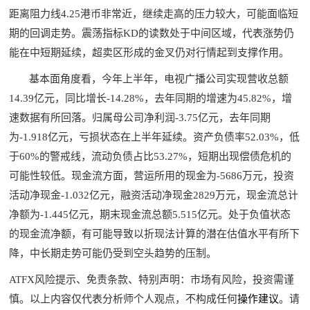
距离阻力线4.25港币非常近，继续走高的压力较大，可能面临短
期的回调走势。震荡指标KD的读数处于中间区域，代表涨势仍
能在中短期延续，超卖区形成的金叉仍对行情起到支撑作用。
基本面角度看，今年上半年，电视广播公司实现营收总额
14.39亿元，同比增长-14.28%，去年同期的增速为45.82%，增
速数据有所回落。归属母公司净利润-3.75亿元，去年同期
为-1.918亿元，亏损状态在上半年延续。资产负债率52.03%，低
于60%的警戒线，流动负债占比53.27%，短期出现偿债危机的
可能性较低。现金流方面，营运所用的现金为-5686万元，投资
活动净现金-1.032亿元，融资活动净现金2829万元，现金流总计
净额为-1.445亿元，期末现金流总额5.515亿元。处于负值状态
的现金流净额，有可能导致以折现法计算的潜在估值水平有所下
降，中长期走势可能仍受到空头趋势的压制。
ATFX风险提示、免责条款、特别声明：市场有风险，投资需谨
操作建议
慎。以上内容仅代表分析师个人观点，不构成任何
。请