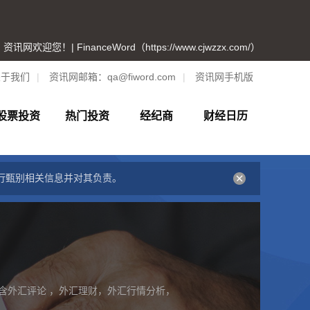
资讯网欢迎您！| FinanceWord（https://www.cjwzzx.com/）
关于我们
|
资讯网邮箱：
qa@fiword.com
|
资讯网手机版
股票投资
热门投资
经纪商
财经日历
行甄别相关信息并对其负责。
含外汇评论 ，外汇理财，外汇行情分析，