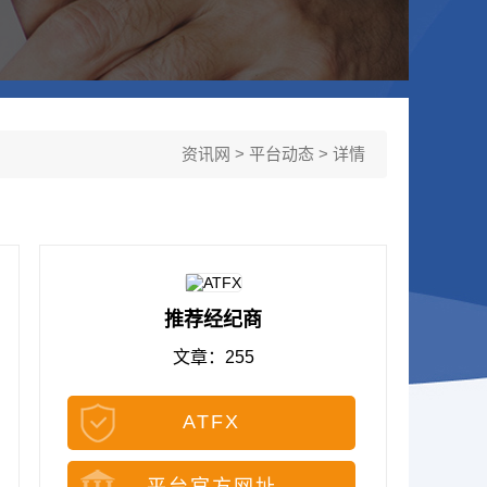
资讯网
>
平台动态
> 详情
推荐经纪商
文章：255
ATFX