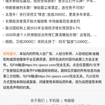
俄罗斯政坛震动，政府全体辞职！普京在打什么牌？卢布...
特朗普被判无罪！弹劾案尘埃落定，连任势不可挡？
太意外！央行突然又"降息",投放2000亿，更是多年来首...
长期投资者竟开始大幅抛售 市场崩盘恐愈演愈烈
联合国机构上调2021年全球经济增长预测至4.7%
2020年度个人所得税综合所得汇算清缴快办理！这笔钱，...
刚刚，又给2000亿！央妈太拼了：四天“猛放”11000亿...
风险提示：
本站内的所有入驻广告、入驻分析师、入驻经纪商/金融
机构或其他媒体平台互换资源，其所包含的内容均由第三方自主发
布，与FW融语https://m.cjwzzx.com/完全无关。点击任意图片/文字
广告按钮后将会离开FW融语财经网站，跳转后页面的所有信息均由
第三方控制，与FW融语https://m.cjwzzx.com/完全无关。凡以任何
方式登陆本网站或直接、间接使用本网站资料者，视为自愿接受本网
站
免责声明
的约束。
关于我们
手机版
电脑版
|
|