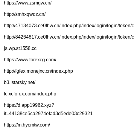
https://www.zsmgw.cn/
http://smhxqwdz.cn/
http://47134073.ce0fhw.cn/index.php/index/login/login/tok
http://84264817.ce0fhw.cn/index.php/index/login/login/to
js.wp.st1558.cc
https://www.forexcg.com/
http://fgfex.monejxc.cn/index.php
b3.istarsky.net/
fc.xcforex.com/index.php
https://d.app19962.xyz?
it=44138ce5ca2974efad3d5ede03c29321
https://m.hycmtw.com/