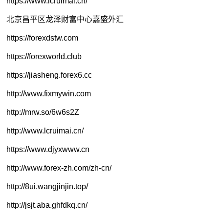
https://www.lcruimai.cn/
北京昌平区龙泽财富中心
嘉盛外汇
https://forexdstw.com
https://forexworld.club
https://jiasheng.forex6.cc
http://www.fixmywin.com
http://mrw.so/6w6s2Z
http://www.lcruimai.cn/
https://www.djyxwww.cn
http://www.forex-zh.com/zh-cn/
http://8ui.wangjinjin.top/
http://jsjt.aba.ghfdkq.cn/