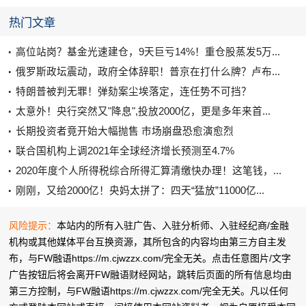
热门文章
高位站岗？基金光速建仓，9天巨亏14%！重仓股蒸发5万...
俄罗斯政坛震动，政府全体辞职！普京在打什么牌？卢布...
特朗普被判无罪！弹劾案尘埃落定，连任势不可挡？
太意外！央行突然又"降息",投放2000亿，更是多年来首...
长期投资者竟开始大幅抛售 市场崩盘恐愈演愈烈
联合国机构上调2021年全球经济增长预测至4.7%
2020年度个人所得税综合所得汇算清缴快办理！这笔钱，...
刚刚，又给2000亿！央妈太拼了：四天“猛放”11000亿...
风险提示：
本站内的所有入驻广告、入驻分析师、入驻经纪商/金融
机构或其他媒体平台互换资源，其所包含的内容均由第三方自主发
布，与FW融语https://m.cjwzzx.com/完全无关。点击任意图片/文字
广告按钮后将会离开FW融语财经网站，跳转后页面的所有信息均由
第三方控制，与FW融语https://m.cjwzzx.com/完全无关。凡以任何