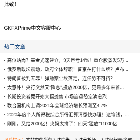
此致！
GKFXPrime中文客服中心
热门文章
高位站岗？基金光速建仓，9天巨亏14%！重仓股蒸发5万...
俄罗斯政坛震动，政府全体辞职！普京在打什么牌？卢布...
特朗普被判无罪！弹劾案尘埃落定，连任势不可挡？
太意外！央行突然又"降息",投放2000亿，更是多年来首...
长期投资者竟开始大幅抛售 市场崩盘恐愈演愈烈
联合国机构上调2021年全球经济增长预测至4.7%
2020年度个人所得税综合所得汇算清缴快办理！这笔钱，...
刚刚，又给2000亿！央妈太拼了：四天“猛放”11000亿...
风险提示：
本站内的所有入驻广告、入驻分析师、入驻经纪商/金融