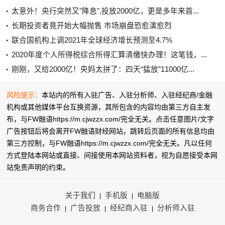
太意外！央行突然又"降息",投放2000亿，更是多年来首...
长期投资者竟开始大幅抛售 市场崩盘恐愈演愈烈
联合国机构上调2021年全球经济增长预测至4.7%
2020年度个人所得税综合所得汇算清缴快办理！这笔钱，...
刚刚，又给2000亿！央妈太拼了：四天“猛放”11000亿...
风险提示：
本站内的所有入驻广告、入驻分析师、入驻经纪商/金融
机构或其他媒体平台互换资源，其所包含的内容均由第三方自主发
布，与FW融语https://m.cjwzzx.com/完全无关。点击任意图片/文字
广告按钮后将会离开FW融语财经网站，跳转后页面的所有信息均由
第三方控制，与FW融语https://m.cjwzzx.com/完全无关。凡以任何
方式登陆本网站或直接、间接使用本网站资料者，视为自愿接受本网
站
免责声明
的约束。
关于我们
手机版
电脑版
|
|
商务合作
广告投放
经纪商入驻
分析师入驻
|
|
|