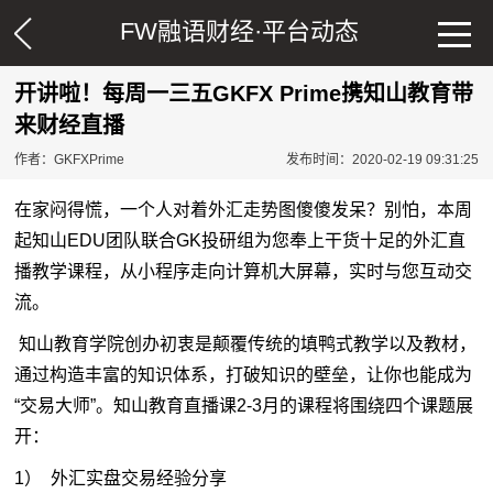
FW融语财经·
平台动态
开讲啦！每周一三五GKFX Prime携知山教育带
来财经直播
作者：GKFXPrime
发布时间：2020-02-19 09:31:25
在家闷得慌，一个人对着
外汇走势
图傻傻发呆？别怕，本周
起知山EDU团队联合GK投研组为您奉上干货十足的外汇直
播教学课程，从小程序走向计算机大屏幕，实时与您互动交
流。
知山教育学院创办初衷是颠覆传统的填鸭式教学以及教材，
通过构造丰富的知识体系，打破知识的壁垒，让你也能成为
“交易大师”。知山教育直播课2-3月的课程将围绕四个课题展
开：
1） 外汇实盘交易经验分享