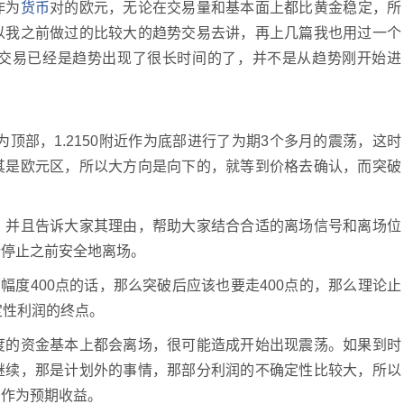
作为
货币
对的欧元，无论在交易量和基本面上都比黄金稳定，所
以我之前做过的比较大的趋势交易去讲，再上几篇我也用过一个
交易已经是趋势出现了很长时间的了，并不是从趋势刚开始进
作为顶部，1.2150附近作为底部进行了为期3个多月的震荡，这时
其是欧元区，所以大方向是向下的，就等到价格去确认，而突破
，并且告诉大家其理由，帮助大家结合合适的离场信号和离场位
势停止之前安全地离场。
荡幅度400点的话，那么突破后应该也要走400点的，那么理论止
确定性利润的终点。
度的资金基本上都会离场，很可能造成开始出现震荡。如果到时
继续，那是计划外的事情，那部分利润的不确定性比较大，所以
分作为预期收益。