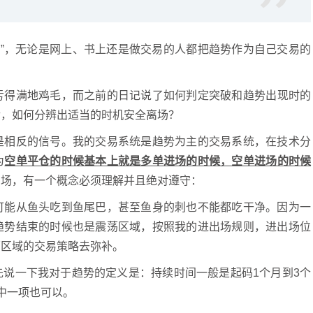
为敌”，无论是网上、书上还是做交易的人都把趋势作为自己交易的
亏得满地鸡毛，而之前的日记说了如何判定突破和趋势出现时的
后，如何分辨出适当的时机安全离场？
是相反的信号。我的交易系统是趋势为主的交易系统，在技术分
为
空单平仓的时候基本上就是多单进场的时候，空单进场的时候
出场，有一个概念必须理解并且绝对遵守：
可能从鱼头吃到鱼尾巴，甚至鱼身的刺也不能都吃干净。因为一
趋势结束的时候也是震荡区域，按照我的进出场规则，进出场位
荡区域的交易策略去弥补。
说一下我对于趋势的定义是：持续时间一般是起码1个月到3个
中一项也可以。