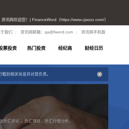
资讯网欢迎您！| FinanceWord（https://www.cjwzzx.com/）
关于我们
|
资讯网邮箱：
qa@fiword.com
|
资讯网手机版
股票投资
热门投资
经纪商
财经日历
行甄别相关信息并对其负责。
含外汇评论 ，外汇理财，外汇行情分析，