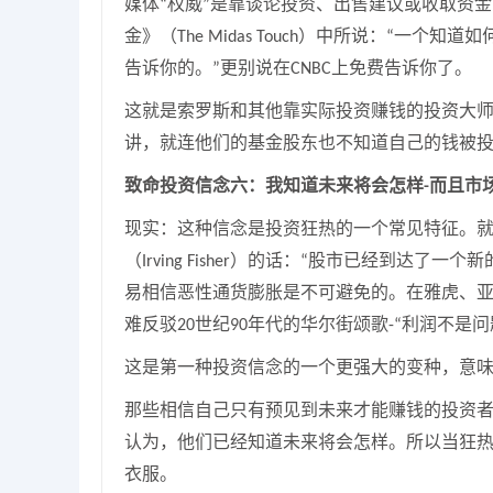
媒体
权威
是靠谈论投资、出售建议或收取资金
“
”
金》（
）中所说：
一个知道如
The Midas Touch
“
告诉你的。
更别说在
上免费告诉你了。
”
CNBC
这就是索罗斯和其他靠实际投资赚钱的投资大
讲，就连他们的基金股东也不知道自己的钱被
致命投资信念
六
：我知道未来将会怎样
而且市
-
现实：这种信念是投资狂热的一个常见特征。
（
）的话：
股市已经到达了一个新
Irving Fisher
“
易相信恶性通货膨胀是不可避免的。在雅虎、
难反驳
世纪
年代的华尔街颂歌
利润不是问
20
90
-“
这是第一种投资信念的一个更强大的变种，意
那些相信自己只有预见到未来才能赚钱的投资
认为，他们已经知道未来将会怎样。所以当狂
衣服。