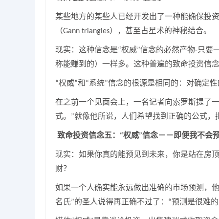
某些地方的某些人已经开发出了一种能确保投
（
），甚至占星术的神秘结合。
Gann triangles
现实：这种信念是
权威
信念的必然产物
只要
“
”
-
称能赚到的）一样多。这种普遍的致命投资信
权威
和
系统
信念的根源是相同的：对确定性
“
”
“
”
在之前一个见面会上，一名记者向索罗斯
提了
式。
就像他所说，人们希望找到正确的公式，
”
致命投资信念
五
：
权威
信念－－即便我不会
“
”
现实：如果你真的能预见到未来，你是站在房
财？
如果一个人确实能永远做出准确的市场预测，
名氏
的圣人说得再正确不过了：
预测是很难的
”
“