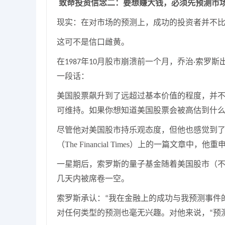
致命投资信念
二
：要想赚大钱，必须先预测市
现实：在对市场的预测上，成功的投资者并不
这可不是信口雌黄。
在
年
月股市崩溃前一个月，乔治
索罗斯
1987
10
·
一段话：
美国股票飙升到了远超过基本价值的程度，并
可维持。如果你想知道美国股票会被高估到什
尽管他对美国股市持乐观态度，但他也感觉到
（
The Financial Times
）上的一篇文章中，他重
一星期后，索罗斯的量子基金随着美国股市（
几天内被席卷一空。
索罗斯承认：
我在金融上的成功与我预测事件
“
对任何类型的预测也毫无兴趣。对他来说，
预
“