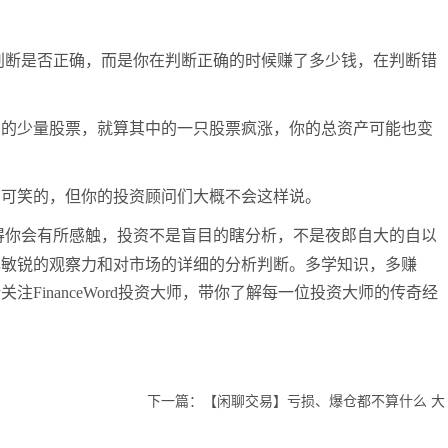
判断是否正确，而是你在判断正确的时候赚了多少钱，在判断错
司的少量股票，就算其中的一只股票疯涨，你的总资产可能也变
唐可笑的
，
但你的
投资
顾问们大概不会这样说。
得你会有所感触，投资不是盲目的瞎分析，不是夜郎自大的自以
己敏锐的观察力和对市场的详细的分析判断。多学知识，多赚
请关注
FinanceWord
投资大师，带你了解每一位投资大师的传奇经
下一篇：
【闲聊交易】亏损、爆仓都不算什么 大