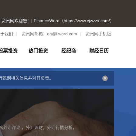
资讯网欢迎您！| FinanceWord（https://www.cjwzzx.com/）
关于我们
|
资讯网邮箱：
qa@fiword.com
|
资讯网手机版
股票投资
热门投资
经纪商
财经日历
行甄别相关信息并对其负责。
含外汇评论 ，外汇理财，外汇行情分析，