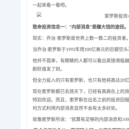
一起来看一看吧。
致命投资信念
一
：
内部消息
是赚大钱的途径。
“
”
现实：
乔治
·索罗斯
是世界上
数一数二
的投资者
当乔治
索罗斯于
年用
亿美元的巨额空头
·
1992
100
他并不孤单
，
有眼睛的人都可以看出英镑濒临
剧贬值发了财。
但全力投入的只有索罗斯，也只有他将高达
20
现在索罗斯都已名扬天下，已经有高高在上的
特别欢迎。而且，索罗斯在出名之前的投资回
何方式利用内部消息显然不会有太多好处。
就像
索罗斯
所说：
就算有足够的内部消息和
100
“