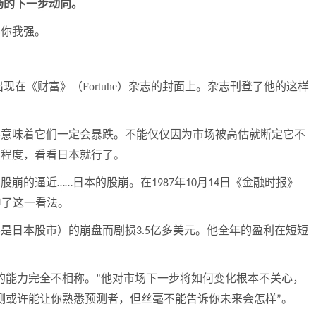
场的下一步动向。
比你我强。
出现在《财富》（
Fortuhe
）杂志的封面上。杂志刊登了他的这样
不意味着它们一定会暴跌。不能仅仅因为市场被高估就断定它不
么程度，看看日本就行了。
了股崩的逼近
日本的股崩。在
年
月
日《金融时报》
……
1987
10
14
申了这一看法。
不是日本股市）的崩盘而剧损
亿多美元。他全年的盈利在短短
3.5
的能力完全不相称。
他对市场下一步将如何变化根本不关心，
”
测或许能让你熟悉预测者，但丝毫不能告诉你未来会怎样
。
”