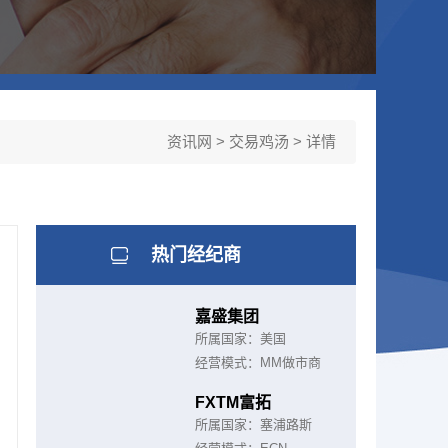
资讯网
>
交易鸡汤
> 详情
热门经纪商
嘉盛集团
所属国家：美国
经营模式：MM做市商
FXTM富拓
所属国家：塞浦路斯