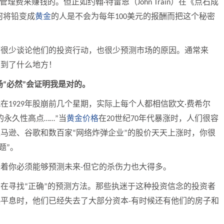
管理费来赚钱的。但正如约翰
特雷恩（
）在《点石成
·
John Train
何将铅变成
黄金
的人是不会为每年
美元的报酬而把这个秘密
100
师很少谈论他们的
投资
行动，也很少预测市场的原因。通常来
投到了什么地方！
场
必然
会证明我是对的。
“
”
就在
年股崩前几个星期，实际上每个人都相信欧文
费希尔
1929
·
的永久性高点
当
黄金价格
在
世纪
年代暴涨时，人们很容
……”
20
70
亚马逊、
谷歌
和数百家
网络炸弹企业
的股价天天上涨时，你很
“
”
题
。
”
味着你必须能够预测未来
但它的杀伤力也大得多。
-
者在寻找
正确
的预测方法。那些执迷于
这种
投资信念的投资者
“
”
热平息时，他们已经失去了大部分资本
有时候还有他们的房子和
-