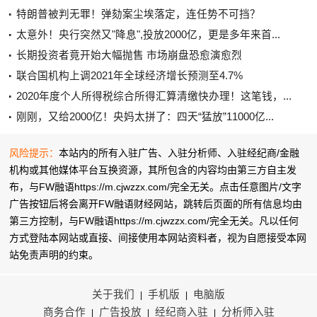
特朗普被判无罪！弹劾案尘埃落定，连任势不可挡？
太意外！央行突然又"降息",投放2000亿，更是多年来首...
长期投资者竟开始大幅抛售 市场崩盘恐愈演愈烈
联合国机构上调2021年全球经济增长预测至4.7%
2020年度个人所得税综合所得汇算清缴快办理！这笔钱，...
刚刚，又给2000亿！央妈太拼了：四天“猛放”11000亿...
风险提示：
本站内的所有入驻广告、入驻分析师、入驻经纪商/金融
机构或其他媒体平台互换资源，其所包含的内容均由第三方自主发
布，与FW融语https://m.cjwzzx.com/完全无关。点击任意图片/文字
广告按钮后将会离开FW融语财经网站，跳转后页面的所有信息均由
第三方控制，与FW融语https://m.cjwzzx.com/完全无关。凡以任何
方式登陆本网站或直接、间接使用本网站资料者，视为自愿接受本网
站
免责声明
的约束。
关于我们
手机版
电脑版
|
|
商务合作
广告投放
经纪商入驻
分析师入驻
|
|
|