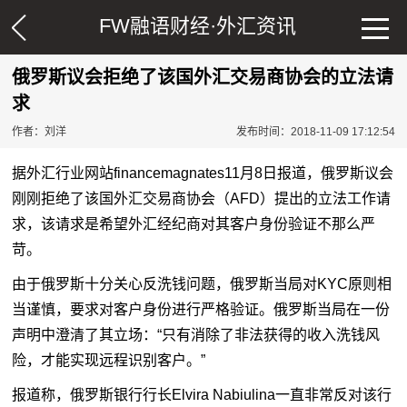
FW融语财经·
外汇资讯
俄罗斯议会拒绝了该国外汇交易商协会的立法请
求
作者：刘洋
发布时间：2018-11-09 17:12:54
据外汇行业网站
financemagnates11
月
8
日报道，俄罗斯议会
刚刚拒绝了该国
外汇交易
商协会（
AFD
）提出的立法工作请
求，该请求是希望
外汇经纪商
对其客户身份验证不那么严
苛。
由于俄罗斯十分关心反洗钱问题，俄罗斯当局对
KYC
原则相
当谨慎，要求对客户身份进行严格验证。俄罗斯当局在一份
声明中澄清了其立场：
“
只有消除了非法获得的收入洗钱风
险，才能实现远程识别客户。
”
报道称，俄罗斯银行行长
Elvira Nabiulina
一直非常反对该行